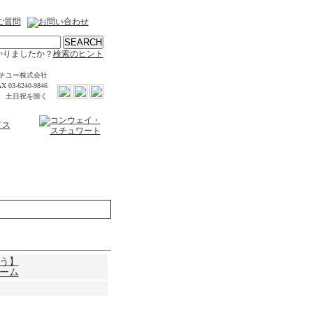
かりましたか？
検索のヒント
チユー株式会社
X 03-6240-9846
時 土日祝を除く
。
う】
ーム