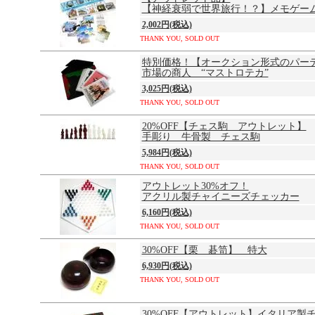
【神経衰弱で世界旅行！？】メモゲー
2,002円(税込)
THANK YOU, SOLD OUT
特別価格！【オークション形式のパー
市場の商人 “マストロテカ”
3,025円(税込)
THANK YOU, SOLD OUT
20%OFF【チェス駒 アウトレット】
手彫り 牛骨製 チェス駒
5,984円(税込)
THANK YOU, SOLD OUT
アウトレット30%オフ！
アクリル製チャイニーズチェッカー
6,160円(税込)
THANK YOU, SOLD OUT
30%OFF【栗 碁笥】 特大
6,930円(税込)
THANK YOU, SOLD OUT
30%OFF【アウトレット】イタリア製チ