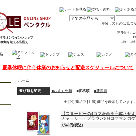
お探しのものは見つ
運営会社：ニ
FA
するオンラインショップ
10時～15
00種類を超える品揃え
夏季休暇に伴う休業のお知らせと配送スケジュールについて
ホーム
並び順を変更
■おすすめ順
■価格順
■新着順
全 [40] 商品中 [1-40] 商品を表示しています
【スヌーピーの4コマ漫画を完成させよ
チャーリー・ブラウンの4コママンガゲ
1,540円(税込)