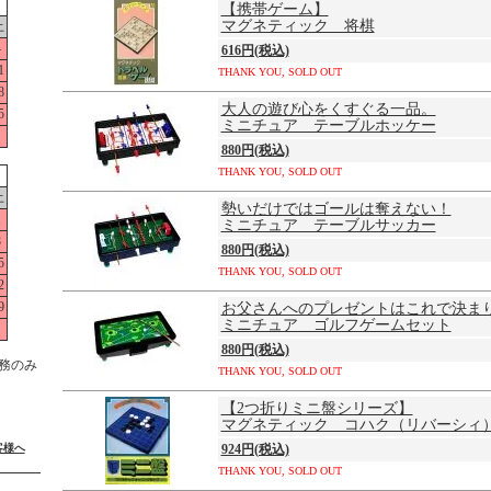
【携帯ゲーム】
マグネティック 将棋
土
4
616円(税込)
1
THANK YOU, SOLD OUT
8
大人の遊び心をくすぐる一品。
5
ミニチュア テーブルホッケー
880円(税込)
THANK YOU, SOLD OUT
土
勢いだけではゴールは奪えない！
1
ミニチュア テーブルサッカー
8
880円(税込)
5
THANK YOU, SOLD OUT
2
9
お父さんへのプレゼントはこれで決ま
ミニチュア ゴルフゲームセット
880円(税込)
務のみ
THANK YOU, SOLD OUT
【2つ折りミニ盤シリーズ】
マグネティック コハク（リバーシィ
客様へ
924円(税込)
THANK YOU, SOLD OUT