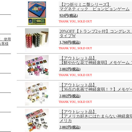
【2つ折りミニ盤シリーズ】
マグネティック ピョンピョンゲーム
924円(税込)
THANK YOU, SOLD OUT
20%OFF【トランプ2ヶ付】コングレ
タイプW
1,760円(税込)
THANK YOU, SOLD OUT
【アウトレット品】
【鮮やかな花で神経衰弱】メモゲーム 
2,002円(税込)
THANK YOU, SOLD OUT
【アウトレット品】
【36点の名画で神経衰弱！？】メモゲ
2,002円(税込)
THANK YOU, SOLD OUT
【アウトレット品】
【アメリカ好きにはたまらない神経衰
メリカ
2,002円(税込)