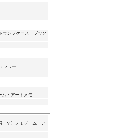
ストランプケース ブック
フラワー
ーム・アートメモ
弱！？】メモゲーム・ア