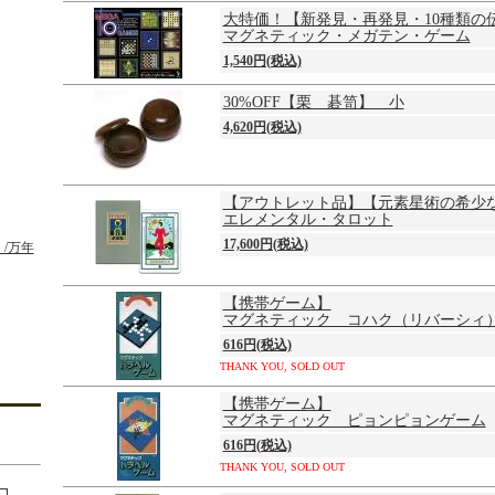
大特価！【新発見・再発見・10種類の
マグネティック・メガテン・ゲーム
1,540円(税込)
30%OFF【栗 碁笥】 小
4,620円(税込)
【アウトレット品】【元素星術の希少
エレメンタル・タロット
17,600円(税込)
/万年
【携帯ゲーム】
マグネティック コハク（リバーシィ
616円(税込)
THANK YOU, SOLD OUT
【携帯ゲーム】
マグネティック ピョンピョンゲーム
616円(税込)
THANK YOU, SOLD OUT