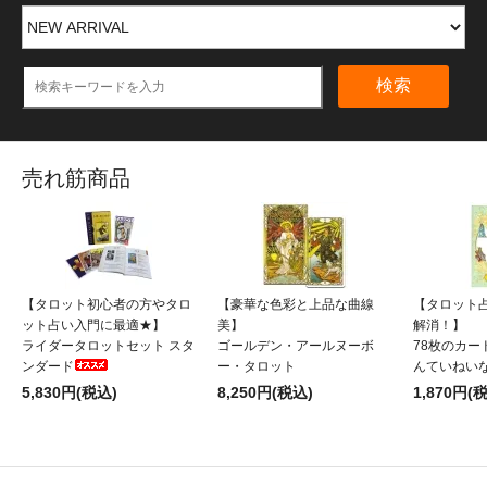
検索
売れ筋商品
【タロット初心者の方やタロ
【豪華な色彩と上品な曲線
【タロット
ット占い入門に最適★】
美】
解消！】
ライダータロットセット スタ
ゴールデン・アールヌーボ
78枚のカー
ンダード
ー・タロット
んていねい
5,830円(税込)
8,250円(税込)
1,870円(