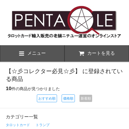
メニュー
カートを見る
【☆彡コレクター必見☆彡】 に登録されてい
る商品
10
件の商品が見つかりました
おすすめ順
価格順
新着順
カテゴリー一覧
タロットカード
トランプ