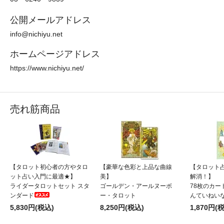
公開メールアドレス
info@nichiyu.net
ホームページアドレス
https://www.nichiyu.net/
売れ筋商品
【タロット初心者の方やタロ
【豪華な色彩と上品な曲線
【タロット
ット占い入門に最適★】
美】
解消！】
ライダータロットセット スタ
ゴールデン・アールヌーボ
78枚のカー
ンダード
ー・タロット
んていねい
5,830円(税込)
8,250円(税込)
1,870円(