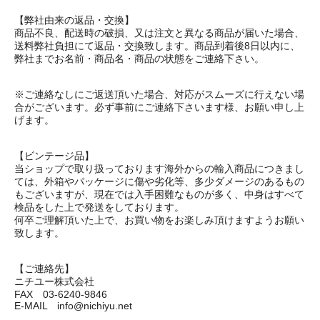
【弊社由来の返品・交換】
商品不良、配送時の破損、又は注文と異なる商品が届いた場合、
送料弊社負担にて返品・交換致します。商品到着後8日以内に、
弊社までお名前・商品名・商品の状態をご連絡下さい。
※ご連絡なしにご返送頂いた場合、対応がスムーズに行えない場
合がございます。必ず事前にご連絡下さいます様、お願い申し上
げます。
【ビンテージ品】
当ショップで取り扱っております海外からの輸入商品につきまし
ては、外箱やパッケージに傷や劣化等、多少ダメージのあるもの
もございますが、現在では入手困難なものが多く、中身はすべて
検品をした上で発送をしております。
何卒ご理解頂いた上で、お買い物をお楽しみ頂けますようお願い
致します。
【ご連絡先】
ニチユー株式会社
FAX 03-6240-9846
E-MAIL info@nichiyu.net