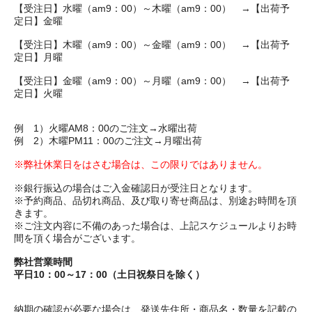
【受注日】水曜（am9：00）～木曜（am9：00） →【出荷予
定日】金曜
【受注日】木曜（am9：00）～金曜（am9：00） →【出荷予
定日】月曜
【受注日】金曜（am9：00）～月曜（am9：00） →【出荷予
定日】火曜
例 1）火曜AM8：00のご注文→水曜出荷
例 2）木曜PM11：00のご注文→月曜出荷
※弊社休業日をはさむ場合は、この限りではありません。
※銀行振込の場合はご入金確認日が受注日となります。
※予約商品、品切れ商品、及び取り寄せ商品は、別途お時間を頂
きます。
※ご注文内容に不備のあった場合は、上記スケジュールよりお時
間を頂く場合がございます。
弊社営業時間
平日10：00～17：00（土日祝祭日を除く）
納期の確認が必要な場合は、発送先住所・商品名・数量を記載の