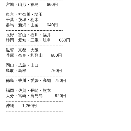
宮城・山形・福島 660円
---------------------------------------
東京・神奈川・埼玉
千葉・茨城・栃木
群馬・新潟・山梨 640円
---------------------------------------
長野・富山・石川・福井
静岡・愛知・三重・岐阜 660円
---------------------------------------
滋賀・京都・大阪
兵庫・奈良・和歌山 680円
---------------------------------------
岡山・広島・山口
鳥取・島根 760円
---------------------------------------
徳島・香川・愛媛・高知 780円
---------------------------------------
福岡・佐賀・長崎・熊本
大分・宮崎・鹿児島 920円
---------------------------------------
沖縄 1,260円
---------------------------------------