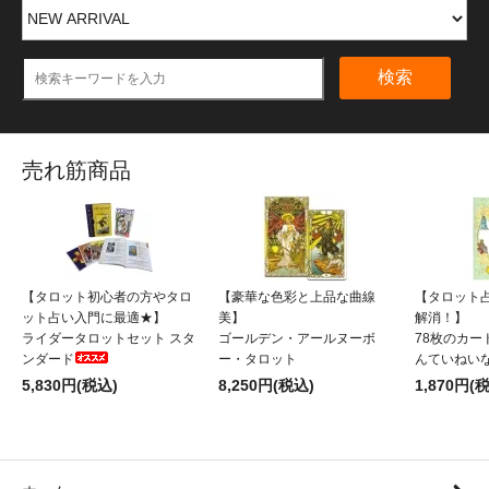
検索
売れ筋商品
【タロット初心者の方やタロ
【豪華な色彩と上品な曲線
【タロット
ット占い入門に最適★】
美】
解消！】
ライダータロットセット スタ
ゴールデン・アールヌーボ
78枚のカー
ンダード
ー・タロット
んていねい
5,830円(税込)
8,250円(税込)
1,870円(