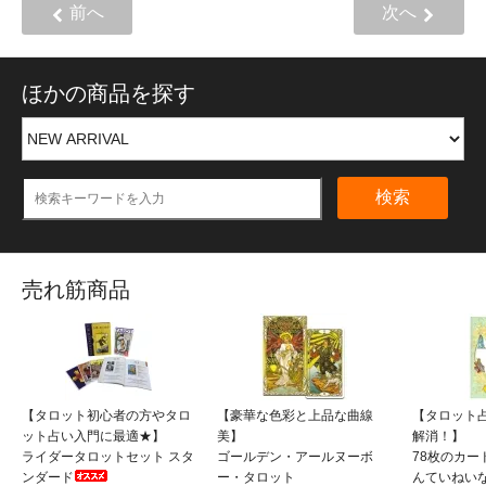
前へ
次へ
ほかの商品を探す
検索
売れ筋商品
【タロット初心者の方やタロ
【豪華な色彩と上品な曲線
【タロット
ット占い入門に最適★】
美】
解消！】
ライダータロットセット スタ
ゴールデン・アールヌーボ
78枚のカー
ンダード
ー・タロット
んていねい