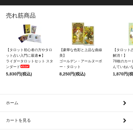
売れ筋商品
【タロット初心者の方やタロ
【豪華な色彩と上品な曲線
【タロット
ット占い入門に最適★】
美】
解消！】
ライダータロットセット スタ
ゴールデン・アールヌーボ
78枚のカー
ンダード
ー・タロット
んていねい
5,830円(税込)
8,250円(税込)
1,870円(
ホーム
カートを見る