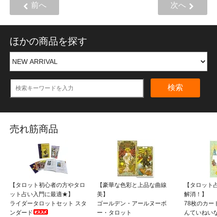
前へ
次へ
ほかの商品を探す
検索
売れ筋商品
【タロット初心者の方やタロ
【豪華な色彩と上品な曲線
【タロット
ット占い入門に最適★】
美】
解消！】
ライダータロットセット スタ
ゴールデン・アールヌーボ
78枚のカー
ンダード
ー・タロット
んていねい