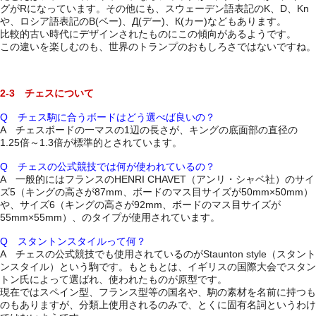
グがRになっています。その他にも、スウェーデン語表記のK、D、Kn
や、ロシア語表記のB(ベー)、Д(デー)、К(カー)などもあります。
比較的古い時代にデザインされたものにこの傾向があるようです。
この違いを楽しむのも、世界のトランプのおもしろさではないですね。
2-3 チェスについて
Q チェス駒に合うボードはどう選べば良いの？
A チェスボードの一マスの1辺の長さが、キングの底面部の直径の
1.25倍～1.3倍が標準的とされています。
Q チェスの公式競技では何が使われているの？
A 一般的にはフランスのHENRI CHAVET（アンリ・シャベ社）のサイ
ズ5（キングの高さが87mm、ボードのマス目サイズが50mm×50mm）
や、サイズ6（キングの高さが92mm、ボードのマス目サイズが
55mm×55mm）、のタイプが使用されています。
Q スタントンスタイルって何？
A チェスの公式競技でも使用されているのがStaunton style（スタント
ンスタイル）という駒です。もともとは、イギリスの国際大会でスタン
トン氏によって選ばれ、使われたものが原型です。
現在ではスペイン型、フランス型等の国名や、駒の素材を名前に持つも
のもありますが、分類上使用されるのみで、とくに固有名詞というわけ