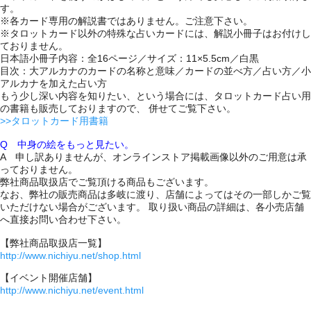
す。
※各カード専用の解説書ではありません。ご注意下さい。
※タロットカード以外の特殊な占いカードには、解説小冊子はお付けし
ておりません。
日本語小冊子内容：全16ページ／サイズ：11×5.5cm／白黒
目次：大アルカナのカードの名称と意味／カードの並べ方／占い方／小
アルカナを加えた占い方
もう少し深い内容を知りたい、という場合には、タロットカード占い用
の書籍も販売しておりますので、 併せてご覧下さい。
>>タロットカード用書籍
Q 中身の絵をもっと見たい。
A 申し訳ありませんが、オンラインストア掲載画像以外のご用意は承
っておりません。
弊社商品取扱店でご覧頂ける商品もございます。
なお、弊社の販売商品は多岐に渡り、店舗によってはその一部しかご覧
いただけない場合がございます。 取り扱い商品の詳細は、各小売店舗
へ直接お問い合わせ下さい。
【弊社商品取扱店一覧】
http://www.nichiyu.net/shop.html
【イベント開催店舗】
http://www.nichiyu.net/event.html