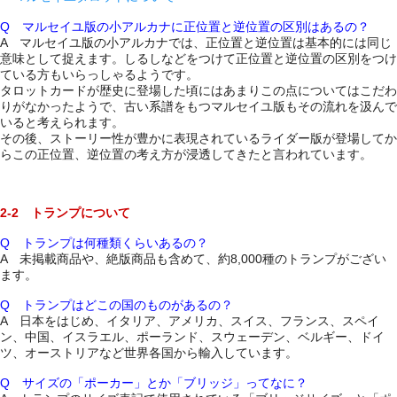
Q マルセイユ版の小アルカナに正位置と逆位置の区別はあるの？
A マルセイユ版の小アルカナでは、正位置と逆位置は基本的には同じ
意味として捉えます。しるしなどをつけて正位置と逆位置の区別をつけ
ている方もいらっしゃるようです。
タロットカードが歴史に登場した頃にはあまりこの点についてはこだわ
りがなかったようで、古い系譜をもつマルセイユ版もその流れを汲んで
いると考えられます。
その後、ストーリー性が豊かに表現されているライダー版が登場してか
らこの正位置、逆位置の考え方が浸透してきたと言われています。
2-2 トランプについて
Q トランプは何種類くらいあるの？
A 未掲載商品や、絶版商品も含めて、約8,000種のトランプがござい
ます。
Q トランプはどこの国のものがあるの？
A 日本をはじめ、イタリア、アメリカ、スイス、フランス、スペイ
ン、中国、イスラエル、ポーランド、スウェーデン、ベルギー、ドイ
ツ、オーストリアなど世界各国から輸入しています。
Q サイズの「ポーカー」とか「ブリッジ」ってなに？