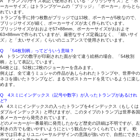
A トランプのサイズ表記で使用されている「ブリッジサイズ」と「ポ
ーカーサイズ」はトランプゲームの「ブリッジ」「ポーカー」からとら
れています。
トランプを手に持つ枚数がブリッジでは13枚、ポーカーが5枚なので、
ブリッジサイズが細く、ポーカーサイズが太く作られています。
ブリッジサイズがおおよそ57×88mm、ポーカーサイズがおおよそ
63×88mmで作られていますが、厳密なサイズ定義はなく、「細いサイ
ズ」と「太いサイズ」くらいのニュアンスで使用されています。
Q 「54枚別柄」ってどういう意味？
A トランプの数字が印刷された面が全て違う絵柄の場合、「54枚別
柄」として表記しています。
54枚とは、52枚に2枚のジョーカーを含みます。
例えば、全て違うミュシャの作品があしらわれたトランプや、世界中の
ネコを描いたトランプなど。まるでポストカードを見ているように楽し
めます。
Q 4スミにインデックス（記号や数字）が入ったトランプがあるけれ
ど?
A 4スミにインデックスの入ったトランプを4インデックス（もしくは
ダブルインデックス）と呼びますが、このタイプのトランプは世界各国
各メーカーから発売されています。
どのメーカーが一番最初に発売したかなど歴史の詳細は不明ですが、左
利きの方でも使いやすいようにという観点からつくられています。 欧
米では日本よりユニバーサルデザインの意識が強いので、自然にできた