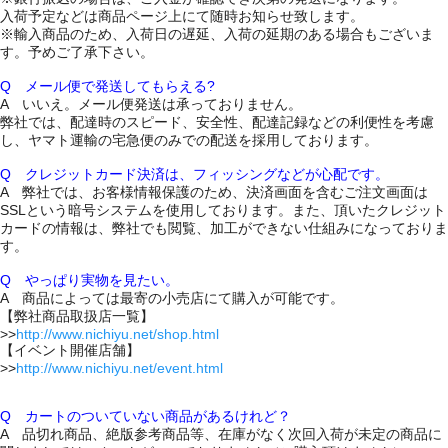
入荷予定などは商品ページ上にて随時お知らせ致します。
※輸入商品のため、入荷日の遅延、入荷の延期のある場合もございま
す。予めご了承下さい。
Q メール便で発送してもらえる?
A いいえ。メール便発送は承っておりません。
弊社では、配達時のスピード、安全性、配達記録などの利便性を考慮
し、ヤマト運輸の宅急便のみでの配送を採用しております。
Q クレジットカード決済は、フィッシングなどが心配です。
A 弊社では、お客様情報保護のため、決済画面を含むご注文画面は
SSLという暗号システムを使用しております。また、頂いたクレジット
カードの情報は、弊社でも閲覧、加工ができない仕組みになっておりま
す。
Q やっぱり実物を見たい。
A 商品によっては最寄の小売店にて購入が可能です。
【弊社商品取扱店一覧】
>>
http://www.nichiyu.net/shop.html
【イベント開催店舗】
>>
http://www.nichiyu.net/event.html
Q カートのついていない商品があるけれど？
A 品切れ商品、絶版参考商品等、在庫がなく次回入荷が未定の商品に