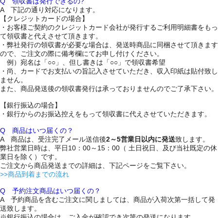
Q 領収書は発行できるの?
A 下記の通り対応になります。
【クレジットカードの場合】
・お客様ご契約のクレジットカード会社が発行するご利用明細書をもっ
て領収書と代えさせて頂きます。
・弊社発行の領収書が必要な場合は、発送時商品に同梱させて頂きます
ので、ご注文の際に備考欄にてお申し付けください。
例）宛名は「○○」、但し書きは「○○」で領収書希望
・尚、カードでお支払いの旨記入させていただき、収入印紙は貼付致し
ません。
また、商品発送後の領収書発行は承っておりませんのでご了承下さい。
【銀行振込の場合】
・銀行からのお振込控えをもって領収書に代えさせていただきます。
Q 商品はいつ届くの？
A 商品は、受注完了メール送信後
2～5営業日以内に発送
致します。
弊社営業日時は、平日10：00～15：00（ 土日祝日、及び当社既定の休
業日を除く）です。
ご注文から商品発送までの詳細は、下記ページをご覧下さい。
>>商品到着までの流れ
Q 予約注文商品はいつ届くの？
A 予約商品を含むご注文に関しましては、商品が入荷次第一括して発
送致します。
※銀行振込の場合は、ご入金が確認でき次第の発送になります。