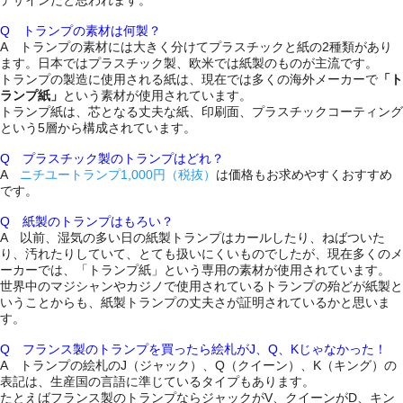
デザインだと思われます。
Q トランプの素材は何製？
A トランプの素材には大きく分けてプラスチックと紙の2種類があり
ます。日本ではプラスチック製、欧米では紙製のものが主流です。
トランプの製造に使用される紙は、現在では多くの海外メーカーで
「ト
ランプ紙」
という素材が使用されています。
トランプ紙は、芯となる丈夫な紙、印刷面、プラスチックコーティング
という5層から構成されています。
Q プラスチック製のトランプはどれ？
A
ニチユートランプ1,000円（税抜）
は価格もお求めやすくおすすめ
です。
Q 紙製のトランプはもろい？
A 以前、湿気の多い日の紙製トランプはカールしたり、ねばついた
り、汚れたりしていて、とても扱いにくいものでしたが、現在多くのメ
ーカーでは、「トランプ紙」という専用の素材が使用されています。
世界中のマジシャンやカジノで使用されているトランプの殆どが紙製と
いうことからも、紙製トランプの丈夫さが証明されているかと思いま
す。
Q フランス製のトランプを買ったら絵札がJ、Q、Kじゃなかった！
A トランプの絵札のJ（ジャック）、Q（クイーン）、K（キング）の
表記は、生産国の言語に準じているタイプもあります。
たとえばフランス製のトランプならジャックがV、クイーンがD、キン