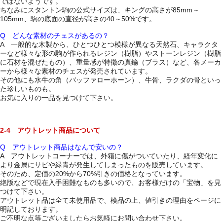
ではないようです。
ちなみにスタントン駒の公式サイズは、キングの高さが85mm～
105mm、駒の底面の直径が高さの40～50%です。
Q どんな素材のチェスがあるの？
A 一般的な木製から、ひとつひとつ模様が異なる天然石、キャラクタ
ーなど様々な形の駒が作られるレジン（樹脂）やストーンレジン（樹脂
に石材を混ぜたもの）、重量感が特徴の真鍮（ブラス）など、各メーカ
ーから様々な素材のチェスが発売されています。
その他にも水牛の角（バッファローホーン）、牛骨、ラクダの骨といっ
た珍しいものも。
お気に入りの一品を見つけて下さい。
2-4 アウトレット商品について
Q アウトレット商品はなんで安いの？
A アウトレットコーナーでは、外箱に傷がついていたり、経年変化に
より金属にサビや緑青が発生してしまったものを販売しています。
そのため、定価の20%から70%引きの価格となっています。
絶版などで現在入手困難なものも多いので、お客様だけの「宝物」を見
つけて下さい。
アウトレット品は全て未使用品で、検品の上、値引きの理由をページに
明記しております。
ご不明な点等ございましたらお気軽にお問い合わせ下さい。