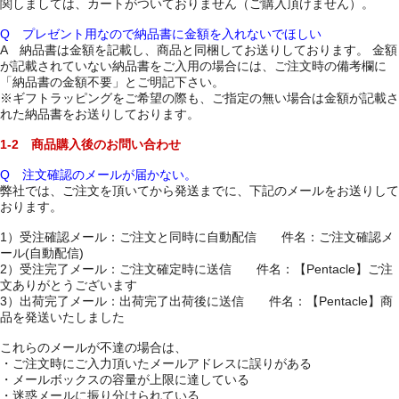
関しましては、カートがついておりません（ご購入頂けません）。
Q プレゼント用なので納品書に金額を入れないでほしい
A 納品書は金額を記載し、商品と同梱してお送りしております。 金額
が記載されていない納品書をご入用の場合には、ご注文時の備考欄に
「納品書の金額不要」とご明記下さい。
※ギフトラッピングをご希望の際も、ご指定の無い場合は金額が記載さ
れた納品書をお送りしております。
1-2 商品購入後のお問い合わせ
Q 注文確認のメールが届かない。
弊社では、ご注文を頂いてから発送までに、下記のメールをお送りして
おります。
1）受注確認メール：ご注文と同時に自動配信 件名：ご注文確認メ
ール(自動配信)
2）受注完了メール：ご注文確定時に送信 件名：【Pentacle】ご注
文ありがとうございます
3）出荷完了メール：出荷完了出荷後に送信 件名：【Pentacle】商
品を発送いたしました
これらのメールが不達の場合は、
・ご注文時にご入力頂いたメールアドレスに誤りがある
・メールボックスの容量が上限に達している
・迷惑メールに振り分けられている