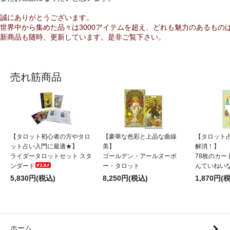
誠にありがとうございます。
世界中から集めた品々は3000アイテムを超え、どれも魅力のあるもの
新商品も随時、更新しています。是非ご覧下さい。
売れ筋商品
【タロット初心者の方やタロ
【豪華な色彩と上品な曲線
【タロット
ット占い入門に最適★】
美】
解消！】
ライダータロットセット スタ
ゴールデン・アールヌーボ
78枚のカー
ンダード
ー・タロット
んていねい
5,830円(税込)
8,250円(税込)
1,870円(
ホーム