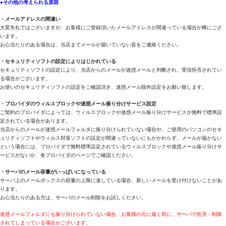
●その他の考えられる原因
・メールアドレスの間違い
大変失礼ではございますが、お客様にご登録頂いたメールアドレスが間違っている場合が稀にござ
います。
お心当たりのある場合は、当店までメールが届いていない旨をご連絡ください。
・セキュリティソフトの設定によりはじかれている
セキュリティソフトの設定により、当店からのメールが迷惑メールと判断され、受信拒否されてい
る場合がございます。
お使いのセキュリティソフトの設定をご確認頂き、迷惑メール除外設定をお願い致します。
・プロバイダのウィルスブロックや迷惑メール振り分けサービス設定
ご契約のプロバイダによっては、ウィルスブロックや迷惑メール振り分けサービスが無料で標準設
定されている場合があります。
当店からのメールが迷惑メールフォルダに振り分けられていない場合や、ご使用のパソコンのセキ
ュリティソフトやウィルス対策ソフトの設定が間違っていないにもかかわらず、メールが届かない
という場合には、プロバイダで無料標準設定されているウィルスブロックや迷惑メール振り分けサ
ービスがないか、各プロバイダのページでご確認ください。
・サーバのメール容量がいっぱいになっている
サーバ上のメールボックスの容量の上限に達している場合、新しいメールを受け付けないことがあ
ります。
お心当たりのある方は、サーバのメール削除をお試しください。
迷惑メールフォルダにも振り分けられていない場合、お客様の元に届く前に、サーバで拒否・削除
されてしまっている場合がございます。