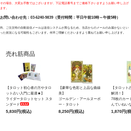
その場合、大変お手数ではございますが、下記電話番号までご連絡下さいますようお願い申し上げ
ます。
お問い合わせ先：03-6240-9839（受付時間：平日午前10時～午後5時）
尚、ご注文時の自動送信メールは送信システムが異なるため、当店からのメールのみ届かないとい
った状況になる可能性もございます。何卒ご理解くださいますよう重ねてお願い申し上げます。
売れ筋商品
【タロット初心者の方やタロ
【豪華な色彩と上品な曲線
【タロット
ット占い入門に最適★】
美】
解消！】
ライダータロットセット スタ
ゴールデン・アールヌーボ
78枚のカー
ンダード
ー・タロット
んていねい
5,830円(税込)
8,250円(税込)
1,870円(