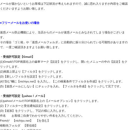
メールが届かないというお客様は下記状況が考えられますので、誠に恐れ入りますが内容をご確認
くださいますようお願い致します。
●フリーメールをお使いの場合
迷惑メール防止機能により、当店からのメールが迷惑メールとみなされてしまう場合がございま
す。
その場合「ゴミ箱」や「迷惑メールフォルダ」に自動的に振り分けられている可能性がありますの
で、一度ご確認頂きますようお願い致します。
・受信許可設定【Gmail】
(1)GmailのTOP画面右上の歯車マーク【設定】をクリックし、開いたメニューの中の【設定】をク
リックします。
(2)画面上部より【フィルタ】をクリックします。
(3)【新しいフィルタを設定】をクリックします。
(4)”含む”欄に【nichiyu.net】を入力し、【この検索条件でフィルタを作成】をクリックします。
(5)【迷惑メールにしない】にチェックを入れ、【フィルタを作成】をクリックして完了です。
・受信許可設定【yahoo！メール】
(1)yahoo!メールのTOP画面右上の【メールオプション】をクリックします。
(2)【フィルターと受信通知設定】をクリックします。
(3)【追加】をクリックし、下記の様に入力します。
件名 お客様ご自身でわかりやすい件名を入力してください。
Fromが 【nichiyu.net】 【を含む】
移動先フォルダ 【受信箱】