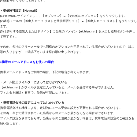
(4)保存をクリックして完了です。
・受信許可設定【Hotmail】
(1)Hotmailにサインインして、【オプション】→【その他のオプション】をクリックします。
(2)迷惑メールの【差出人セーフ リストと受信拒否リスト】→【差出人セーフ リスト】をクリックし
ます。
(3)【許可する差出人またはドメイン】に当店のドメイン【nichiyu.net】を入力し追加ボタンを押し
て完了です。
その他、各社のフリーメールでも同様のオプションが用意されている場合がございますので、誠に
恐れ入りますが、ご確認下さいます様お願い申し上げます。
●携帯のメールアドレスをお使いの場合
携帯メールアドレスをご利用の場合、下記の場合が考えられます。
・メール防止フィルターによってはじかれている
【nichiyu.net】がフィルタ設定に入っていると、メールを受信する事ができません。
フィルタを解除する事で、受信が可能になります。
・携帯電話会社の設定によってはじかれている
携帯電話会社や機種により、定期的にメール受信の設定が更新される場合がございます。
その為、今まで受信されていた当店からのメールが届かなくなる場合がございます。
フィルタ設定をされておらず、当店からのご連絡が届かない場合は、携帯電話の設定のご確認をお
願い致します。