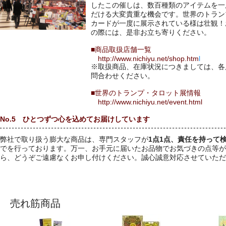
したこの催しは、数百種類のアイテムを一
だける大変貴重な機会です。世界のトラン
カードが一度に展示されている様は壮観！
の際には、是非お立ち寄りください。
■商品取扱店舗一覧
http://www.nichiyu.net/shop.htm
l
※取扱商品、在庫状況につきましては、各
問合わせください。
■世界のトランプ・タロット展情報
http://www.nichiyu.net/event.html
No.5 ひとつずつ心を込めてお届けしています
弊社で取り扱う膨大な商品は、専門スタッフが
1点1点、責任を持って
でを行っております。万一、お手元に届いたお品物でお気づきの点等が
ら、どうぞご遠慮なくお申し付けください。誠心誠意対応させていただ
売れ筋商品