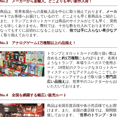
No.2 メーカーから直輸入。どこよりも早い新作入荷！
商品は、世界各国からの直輸入品を中心に取り揃えております。
メーカ
ート
でお客様へお届けしているので、どこよりも早く新商品をご紹介し
また、トランプとタロットカードは商品のサイクルがとても早く、突然
とも珍しくありません。弊社では、十分な数を仕入れておりますので、
なってもすぐに品切れになることはなく、
他では手に入らない希少なア
く取り揃えております。
No.3 アナログゲーム1万種類以上の品揃え！
トランプとタロットカードの取り扱い数は
含めると
約1万種類
にものぼります。名画
ようなトランプ、本場ラスベガスで使用さ
ード、18世紀のクラシックなタロットカ
ティスティックなアイテムからここでしか
コレクションアイテムまで取り扱う
専門店
広い品揃え
は、世界中のコレクターからお
いただいております。
No.4 全国を網羅する幅広い販売ルート
商品は全国百貨店様や各小売店様でもお買
けます。また、全国の書店様では、期間限
催しております。「
世界のトランプ・タロ