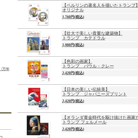
【ベルリンの著名人を描いたトランプ
オリジナル
1,760円(税込)
【壮大で美しい貴重な建築物】
トランプ カテドラル
1,980円(税込)
【色彩の画家】
トランプ パウル・クレー
/万年
2,420円(税込)
【日本の美しい伝統美】
トランプ ジャパニーズプリント
2,420円(税込)
【オランダ黄金時代を駆け抜けた画家
トランプ フェルメール
2,420円(税込)