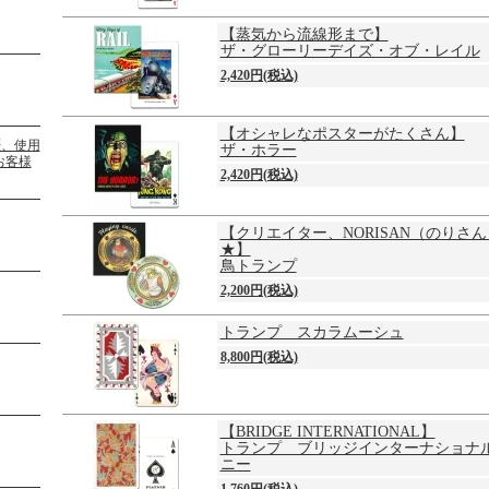
【蒸気から流線形まで】
ザ・グローリーデイズ・オブ・レイル
2,420円(税込)
【オシャレなポスターがたくさん】
ザ・ホラー
2,420円(税込)
【クリエイター、NORISAN（のりさ
★】
鳥トランプ
2,200円(税込)
トランプ スカラムーシュ
8,800円(税込)
【BRIDGE INTERNATIONAL】
トランプ ブリッジインターナショナ
ニー