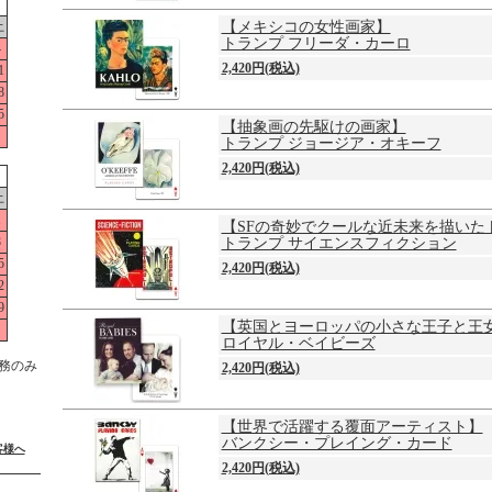
土
【メキシコの女性画家】
トランプ フリーダ・カーロ
4
2,420円(税込)
1
8
5
【抽象画の先駆けの画家】
トランプ ジョージア・オキーフ
2,420円(税込)
土
1
【SFの奇妙でクールな近未来を描いた
8
トランプ サイエンスフィクション
5
2,420円(税込)
2
9
【英国とヨーロッパの小さな王子と王
ロイヤル・ベイビーズ
務のみ
2,420円(税込)
【世界で活躍する覆面アーティスト】
バンクシー・プレイング・カード
客様へ
2,420円(税込)