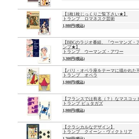
【1枚1枚じっくりご覧下さい★】
トランプ ロマネスク芸術
1,980円(税込)
【BBCのラジオ番組、『ウーマンズ・
ンプ★】
トランプ ウーマンズ・アワー
3,300円(税込)
【パリ・オペラ座をテーマに描かれた
トランプ オペラ
1,980円(税込)
【フランスでは有名（？）なマスコッ
トランプ ビュタガズ
1,980円(税込)
【クラシカルなデザイン】
トランプ クイーン・ヴィクトリア
1,760円(税込)