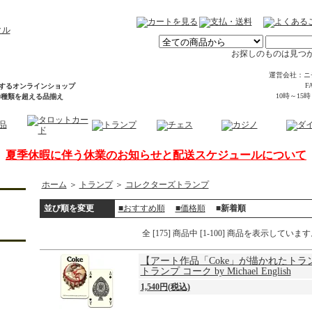
お探しのものは見つ
運営会社：ニ
FA
するオンラインショップ
10時～15
00種類を超える品揃え
夏季休暇に伴う休業のお知らせと配送スケジュールについて
ホーム
＞
トランプ
＞
コレクターズトランプ
並び順を変更
■おすすめ順
■価格順
■新着順
全 [175] 商品中 [1-100] 商品を表示していま
【アート作品「Coke」が描かれたトラ
トランプ コーク by Michael English
1,540円(税込)