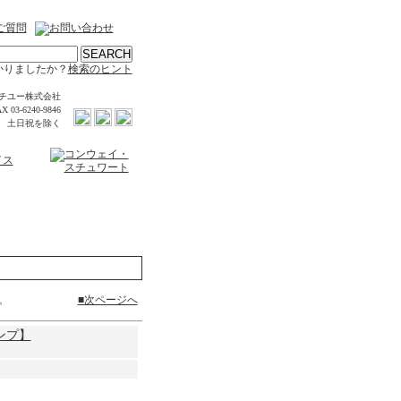
かりましたか？
検索のヒント
チユー株式会社
X 03-6240-9846
時 土日祝を除く
す。
■次ページへ
ンプ】