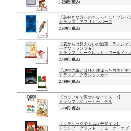
1,760円(税込)
【鳥好きな方へのちょっとしたプレゼン
トランプ アフリカンバーズ
2,200円(税込)
【表からは見えないお洒落、ランジェ
ークなトランプ★】
トランプ シークレット・ワールド・
2,420円(税込)
【現代の車とはひと味違った自由なデ
トランプ クラシックカー
2,420円(税込)
【カラフルで賑やかなイラスト♪】
トランプ ジョーカー・テル
1,760円(税込)
【クラシックで上品なデザイン】
トランプ グランド・デューク・オブ