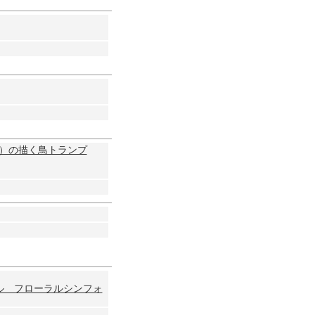
ん）の描く鳥トランプ
ル フローラルシンフォ