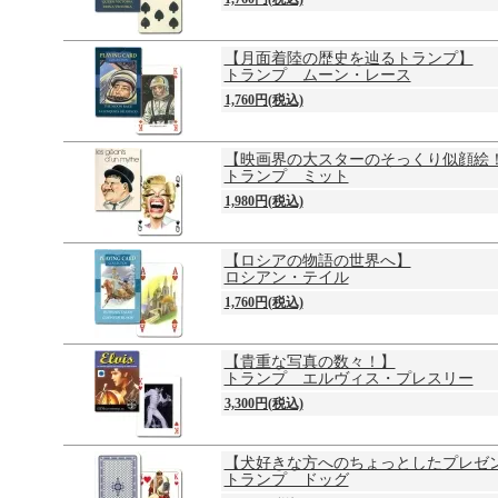
【月面着陸の歴史を辿るトランプ】
トランプ ムーン・レース
1,760円(税込)
【映画界の大スターのそっくり似顔絵
トランプ ミット
1,980円(税込)
【ロシアの物語の世界へ】
ロシアン・テイル
1,760円(税込)
【貴重な写真の数々！】
トランプ エルヴィス・プレスリー
3,300円(税込)
【犬好きな方へのちょっとしたプレゼン
トランプ ドッグ