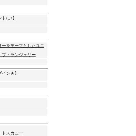
トに♪】
リーをテーマとしたユニ
オブ・ランジェリー
ザイン★】
・トスカニー