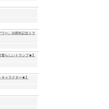
アワー』50周年記念トラ
可愛らしいトランプ★】
トキャラクター★】