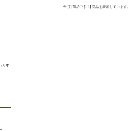
全 [1] 商品中 [1-1] 商品を表示しています。
/万年