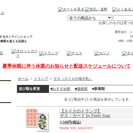
お探しのものは見つ
運営会社：ニ
FA
するオンラインショップ
10時～15
00種類を超える品揃え
夏季休暇に伴う休業のお知らせと配送スケジュールについて
ホーム
＞
トランプ
＞
ヤス（スイスの地方札）
並び順を変更
■おすすめ順
■価格順
■新着順
全 [1] 商品中 [1-1] 商品を表示しています。
【スイスのトランプ】
ヤス・カード by Fredy Sigg
1,540円(税込)
THANK YOU, SOLD OUT