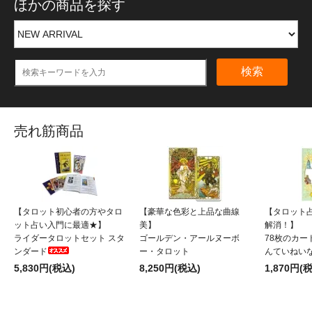
ほかの商品を探す
検索
売れ筋商品
【タロット初心者の方やタロ
【豪華な色彩と上品な曲線
【タロット
ット占い入門に最適★】
美】
解消！】
ライダータロットセット スタ
ゴールデン・アールヌーボ
78枚のカー
ンダード
ー・タロット
んていねい
5,830円(税込)
8,250円(税込)
1,870円(