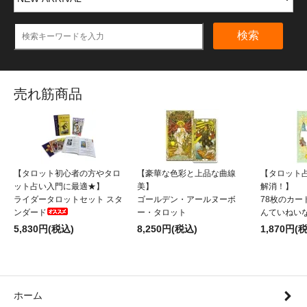
検索
売れ筋商品
【タロット初心者の方やタロ
【豪華な色彩と上品な曲線
【タロット
ット占い入門に最適★】
美】
解消！】
ライダータロットセット スタ
ゴールデン・アールヌーボ
78枚のカー
ンダード
ー・タロット
んていねい
5,830円(税込)
8,250円(税込)
1,870円(
ホーム