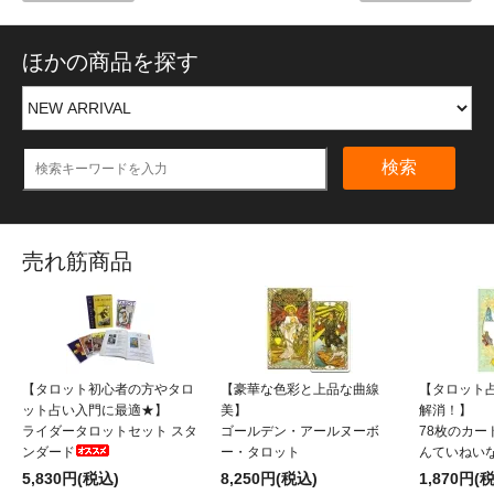
ほかの商品を探す
検索
売れ筋商品
【タロット初心者の方やタロ
【豪華な色彩と上品な曲線
【タロット
ット占い入門に最適★】
美】
解消！】
ライダータロットセット スタ
ゴールデン・アールヌーボ
78枚のカー
ンダード
ー・タロット
んていねい
5,830円(税込)
8,250円(税込)
1,870円(