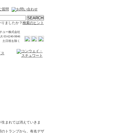
かりましたか？
検索のヒント
チユー株式会社
X 03-6240-9846
時 土日祝を除く
が生まれては消えていきま
用のトランプから、有名デザ