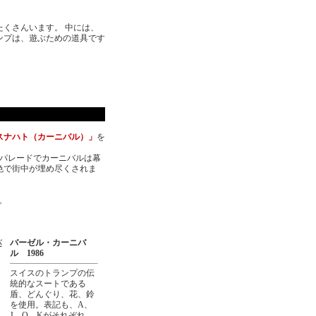
くさんいます。 中には、
ンプは、遊ぶための道具です
スナハト（カーニバル）」
を
うパレードでカーニバルは幕
色で街中が埋め尽くされま
。
バーゼル・カーニバ
ル 1986
スイスのトランプの伝
統的なスートである
盾、どんぐり、花、鈴
を使用。表記も、A、
J、Q、Kがそれぞれ、