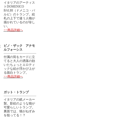
イタリアのアーティス
トDOMENICO
BALBI（ドメニコ・バ
ルビ）のトランプ。絵
札の上下で違う人物が
描かれているのが珍し
い。
>>商品詳細へ
ピノ・ザック アナモ
ルフォーシス
付属の筒をカードに立
てると大人の洒落の効
いたちょっとエロティ
ックな絵が浮かび上が
る面白トランプ。
>>商品詳細へ
ガット・トランプ
イタリアの紙メーカー
製。影絵のような猫が
可愛らしいトランプ。
裏面では、猫がねずみ
を狙ってる！？