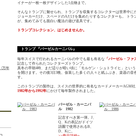
イナーが一枚一枚デザインした1点物まで。
そんなトランプに魅せられ、トランプを収集するコレクターは世界中にた
ジョーカーだけ、スペードのAだけを集めたりするコレクターも。 トラ
が、集めてみても面白い魔法の遊び道具です。
トランプコレクション、はじめませんか。
トランプ 『バーゼルカーニバル』
毎年スイスで行われるカーニバルの中でも最も有名な
「バーゼル・ファ
記念して作られたコレクターズトランプ。
/万年
真冬の早朝4時、まだ辺りが暗い頃に「モルゲン・シュトライヒ」とい
を開けます。その後3日3晩、仮装した多くの人々と紙ふぶき、楽器の音
す。
このトランプの製作は、スイスの世界的に有名なカードメーカーAGM社
1982年から1992年
にかけて毎年製作されました。
バーゼル・カーニバ
ル 1982
記念すべき第一弾。J、
Q、Kの表記がドイツ
語圏で使用されるB、
D、Kに。
>>商品詳細へ