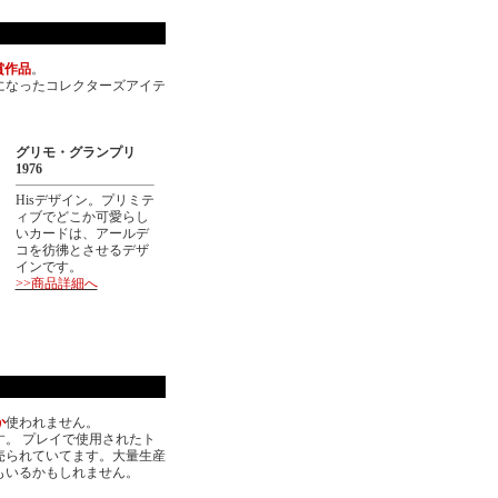
賞作品
。
になったコレクターズアイテ
グリモ・グランプリ
1976
Hisデザイン。プリミテ
ィブでどこか可愛らし
いカードは、アールデ
コを彷彿とさせるデザ
インです。
>>商品詳細へ
か
使われません。
。 プレイで使用されたト
売られていてます。大量生産
もいるかもしれません。