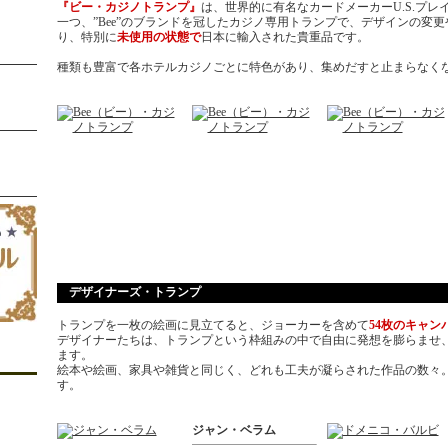
『ビー・カジノトランプ』
は、世界的に有名なカードメーカーU.S.プ
一つ、”Bee”のブランドを冠したカジノ専用トランプで、デザインの変
り、特別に
未使用の状態で
日本に輸入された貴重品です。
種類も豊富で各ホテルカジノごとに特色があり、集めだすと止まらなく
デザイナーズ・トランプ
トランプを一枚の絵画に見立てると、ジョーカーを含めて
54枚のキャン
デザイナーたちは、トランプという枠組みの中で自由に発想を膨らませ
ます。
絵本や絵画、家具や雑貨と同じく、どれも工夫が凝らされた作品の数々
す。
ジャン・ベラム