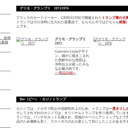
グリモ・グランプリ 1973/1976
フランスのカードメーカー、GRIMAUD社で開催された
トランプ展の大
トランプはその当時に仕入れた貴重品で、もちろん今ではどちらも
絶版
ムです。
グリモ・グランプリ
1973
Genevieve Lirolaデザイ
ン。細かに描きこまれ
た色鮮やかな色彩は、
30年以上が経った今も
なお魅力的です。
>>商品詳細へ
Bee（ビー）・カジノトランプ
カジノでは、イカサマ防止や信頼性向上のため、トランプは
一度きりし
そしてそれぞれのカジノでは、オリジナルトランプを作り使用しています
ランプは、パンチやカットを施され、現地のスーベニアショップなどで
品のため価格も安く、ラスベガスのお土産として目にしたことがある方