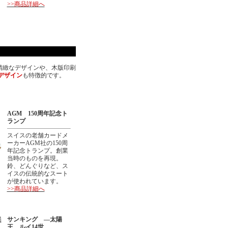
>>商品詳細へ
精緻なデザインや、木版印刷
デザイン
も特徴的です。
AGM 150周年記念ト
ランプ
スイスの老舗カードメ
ーカーAGM社の150周
年記念トランプ。創業
当時のものを再現。
鈴、どんぐりなど、ス
イスの伝統的なスート
が使われています。
>>商品詳細へ
サンキング ―太陽
王 ルイ14世