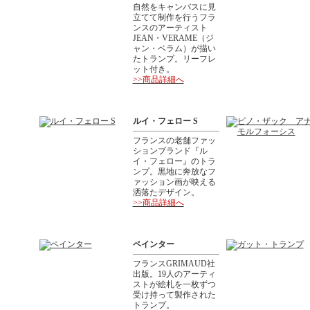
自然をキャンバスに見
立てて制作を行うフラ
ンスのアーティスト
JEAN・VERAME（ジ
ャン・ベラム）が描い
たトランプ。リーフレ
ット付き。
>>商品詳細へ
ルイ・フェロー S
フランスの老舗ファッ
ションブランド『ル
イ・フェロー』のトラ
ンプ。黒地に奔放なフ
ァッション画が映える
洒落たデザイン。
>>商品詳細へ
ペインター
フランスGRIMAUD社
出版。19人のアーティ
ストが絵札を一枚ずつ
受け持って製作された
トランプ。