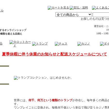
お探しのものは見つ
運営会社：ニ
FA
するオンラインショップ
10時～15
00種類を超える品揃え
夏季休暇に伴う休業のお知らせと配送スケジュールについて
世界には、
何千、何万という種類のトランプ
が存在し、毎年多くの商品
す。
ワンプレイごとに交換され、毎晩何千個という単位で飛び交うカジノ専