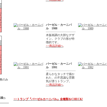
土
4
1
8
5
バーゼル・カーニバ
ル 1988
木版画調の大胆なデザ
イン。クラブの形が特
徴的です。
土
>>商品詳細へ
1
8
5
2
バーゼル・カーニバ
9
ル 1991
柔らかなタッチで描か
れた、の不思議な雰囲
務のみ
気が漂うトランプ。
>>商品詳細へ
客様へ
>>トランプ『バーゼルカーニバル』全種類をCHECK!