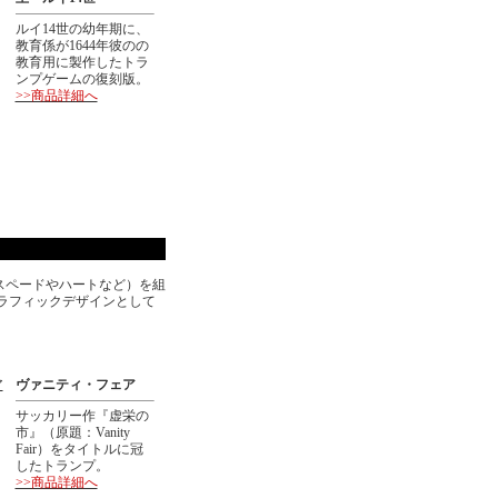
ルイ14世の幼年期に、
教育係が1644年彼のの
教育用に製作したトラ
ンプゲームの復刻版。
>>商品詳細へ
スペードやハートなど）を組
グラフィックデザインとして
ヴァニティ・フェア
サッカリー作『虚栄の
市』（原題：Vanity
Fair）をタイトルに冠
したトランプ。
>>商品詳細へ