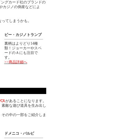
レイングカード社のブランドの
更やカジノの倒産などによ
なってしまうかも。
ビー・カジノ
トランプ
裏柄はよりどり14種
類！ジョーカーやスペ
ードのＡにも注目で
す。
>>商品詳細へ
パス
があることになります。
、素敵な遊び道具を生み出し
。その中の一部をご紹介しま
ドメニコ・バルビ