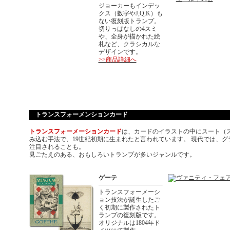
ジョーカーもインデッ
クス（数字やJ,Q,K）も
ない復刻版トランプ。
切りっぱなしの4スミ
や、全身が描かれた絵
札など、クラシカルな
デザインです。
>>商品詳細へ
トランスフォーメンションカード
トランスフォーメーションカード
は、カードのイラストの中にスート（
み込む手法で、19世紀初期に生まれたと言われています。 現代では、
注目されることも。
見ごたえのある、おもしろいトランプが多いジャンルです。
ゲーテ
トランスフォーメーシ
ョン技法が誕生したご
く初期に製作されたト
ランプの復刻版です。
オリジナルは1804年ド