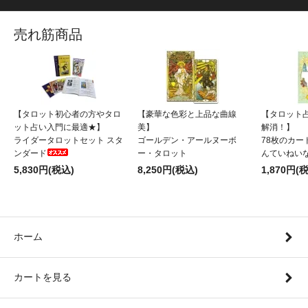
売れ筋商品
【タロット初心者の方やタロ
【豪華な色彩と上品な曲線
【タロット
ット占い入門に最適★】
美】
解消！】
ライダータロットセット スタ
ゴールデン・アールヌーボ
78枚のカー
ンダード
ー・タロット
んていねい
5,830円(税込)
8,250円(税込)
1,870円(
ホーム
カートを見る