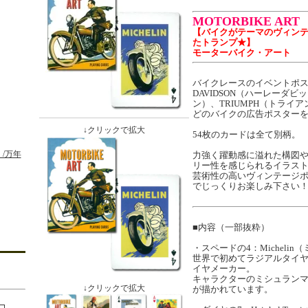
MOTORBIKE ART
【バイクがテーマのヴィン
たトランプ★】
モーターバイク・アート
バイクレースのイベントポスタ
DAVIDSON（ハーレーダビッ
ン）、TRIUMPH（トライア
どのバイクの広告ポスター
↓クリックで拡大
54枚のカードは全て別柄。
/万年
力強く躍動感に溢れた構図
リー性を感じられるイラス
芸術性の高いヴィンテージ
でじっくりお楽しみ下さい
■内容（一部抜粋）
・スペードの4：Michelin
世界で初めてラジアルタイ
イヤメーカー。
キャラクターのミシュラン
↓クリックで拡大
が描かれています。