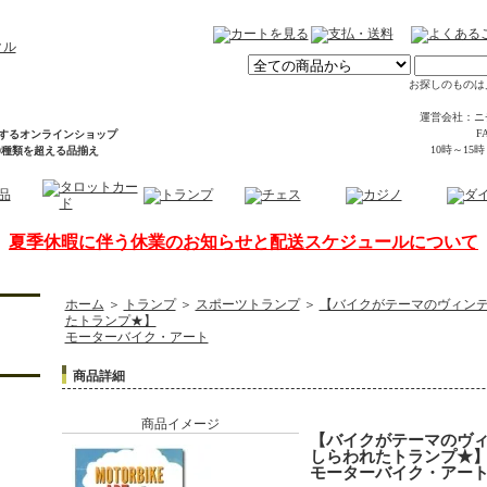
お探しのものは
運営会社：ニ
FA
するオンラインショップ
10時～15
00種類を超える品揃え
夏季休暇に伴う休業のお知らせと配送スケジュールについて
ホーム
＞
トランプ
＞
スポーツトランプ
＞
【バイクがテーマのヴィン
たトランプ★】
モーターバイク・アート
商品詳細
商品イメージ
【バイクがテーマのヴ
しらわれたトランプ★
モーターバイク・アー