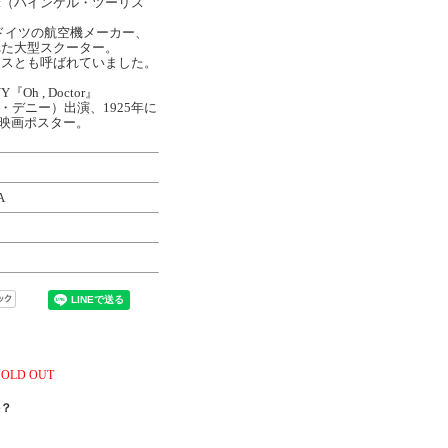
urist（ハインケル・ツーリス
けてドイツの航空機メーカー、
れた大型スクーター。
イスとも呼ばれていました。
『Oh , Doctor』
ナルド・デニー）出演、1925年に
』の映画ポスター。
A
SOLD OUT
？