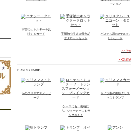
ィション
宇宙のエネルギーを反
映するカード
手塚治虫生誕90周年記
パステル調のかわいら
念タロットセット
しいカード
>>
>>新
PLAYING CARDS
54のクリスマスメッセ
ドイツ製の絶版クリス
ージ
マストランプ
ケースにも、裏柄に
も、ジョーカーにもサ
ンタさん！