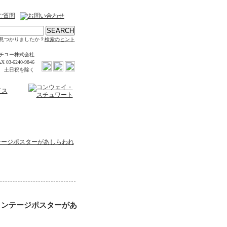
見つかりましたか？
検索のヒント
チユー株式会社
X 03-6240-9846
時 土日祝を除く
テージポスターがあしらわれ
ィンテージポスターがあ
】
ト