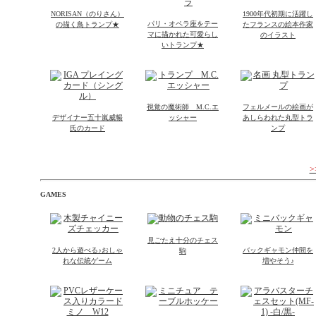
NORISAN（のりさん）
1900年代初期に活躍し
パリ・オペラ座をテー
の描く鳥トランプ★
たフランスの絵本作家
マに描かれた可愛らし
のイラスト
いトランプ★
視覚の魔術師 M.C.エ
フェルメールの絵画が
デザイナー五十嵐威暢
ッシャー
あしらわれた丸型トラ
氏のカード
ンプ
GAMES
見ごたえ十分のチェス
2人から遊べる♪おしゃ
バックギャモン仲間を
駒
れな伝統ゲーム
増やそう♪