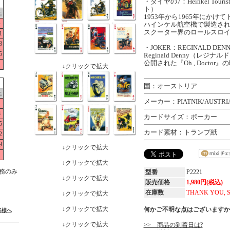
・ダイヤの7：Heinkel To
ト）
土
1953年から1965年にか
4
ハインケル航空機で製造さ
スクーター界のロールスロ
1
8
・JOKER：REGINALD DENNY
5
Reginald Denny（レジ
公開された『Oh , Doctor
↓クリックで拡大
国：オーストリア
土
メーカー：PIATNIK/AUSTRI
1
8
カードサイズ：ポーカー
5
カード素材：トランプ紙
2
9
↓クリックで拡大
↓クリックで拡大
務のみ
型番
P2221
↓クリックで拡大
販売価格
1,980円(税込)
在庫数
THANK YOU, 
↓クリックで拡大
↓クリックで拡大
何かご不明な点はございますか
客様へ
↓クリックで拡大
>> 商品の到着日は?