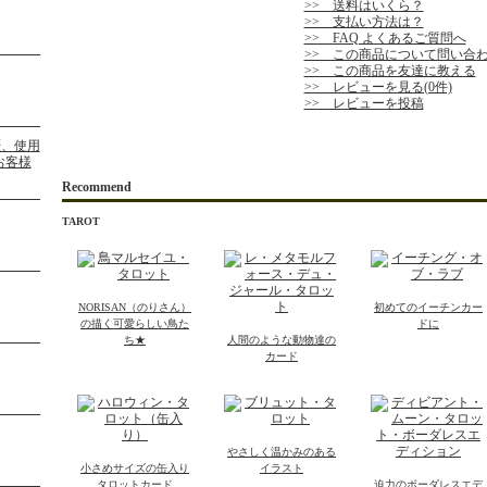
>> 送料はいくら？
>> 支払い方法は？
>> FAQ よくあるご質問へ
>> この商品について問い合
>> この商品を友達に教える
>> レビューを見る(0件)
>> レビューを投稿
Recommend
TAROT
NORISAN（のりさん）
初めてのイーチンカー
の描く可愛らしい鳥た
ドに
ち★
人間のような動物達の
カード
やさしく温かみのある
小さめサイズの缶入り
イラスト
タロットカード
迫力のボーダレスエデ