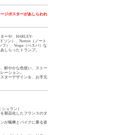
テージポスターがあしらわれ
ーや、HARLEY-
ドソン）、Norton（ノート
ンフ）、Vespa（べスパ）な
をあしらったトランプ。
や、鮮やかな色使い、ストー
トレーション。
ポスターデザインを、お手元
！
（ミシュラン）
ヤを製品化したフランスのタ
マンが颯爽とバイクに乗る姿