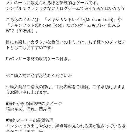
ノ）の一つに数えられるほど伝統的なゲームです。
シンプルでクラシックなアナログゲームで遊んでみてはいかが？
こちらのドミノは、『メキシカントレイン(Mexican Train)』や
『チキンフット(Chicken Foot)』などのゲームもプレイ出来る
W12（91枚組）。
目にも楽しいカラフルな色使いのドミノは、お子様へのプレゼン
トとしてもおすすめです♪
PVCレザー素材の収納ケース付き。
≪ご購入前に必ずお読みください≫
※輸入商品ご購入の際は、下記内容をご理解、ご了承頂けますよ
うお願い申し上げます。
■海外からの輸送中のダメージ
箱のキズ、汚れ、凹み等
■海外メーカーの品質管理
インクのはみ出しや欠け、黒点等が見られる牌が混ざっている場
合がございます。等