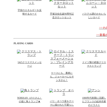
宇宙のエネルギーを反
映するカード
手塚治虫生誕90周年記
パステル調のかわいら
念タロットセット
しいカード
>>
>>新
PLAYING CARDS
54のクリスマスメッセ
ドイツ製の絶版クリス
ージ
マストランプ
ケースにも、裏柄に
も、ジョーカーにもサ
ンタさん！
NORISAN（のりさん）
1900年代初期に活躍し
パリ・オペラ座をテー
の描く鳥トランプ★
たフランスの絵本作家
マに描かれた可愛らし
のイラスト