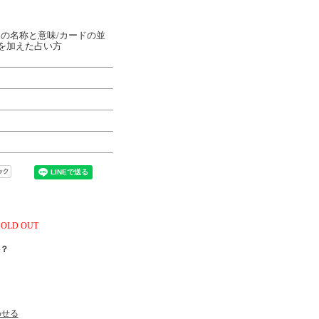
の名称と意味/カードの並
ナを加えた占い方
SOLD OUT
？
わせる