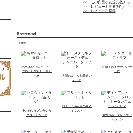
>> この商品を友達に教える
>> レビューを見る(0件)
>> レビューを投稿
Recommend
TAROT
NORISAN（のりさん）
初めてのイーチンカー
の描く可愛らしい鳥た
ドに
ち★
人間のような動物達の
カード
やさしく温かみのある
小さめサイズの缶入り
イラスト
タロットカード
迫力のボーダレスエデ
ィション