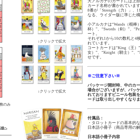
大アルカナのカードには上
カード名称が書かれていま
土
8番が「Strength（力）」、1
4
なる、ライダー版に準じた
1
小アルカナは“Wands（棍棒）
8
杯）”、“Swords（剣）”、“P
5
ート。
それぞれ1から10の数札と
↓クリックで拡大
れています。
コートカードは“King（王）”
女）”、“Knight（騎士）”、
土
せです。
1
8
5
※ご注意下さい※
2
パッケージ開封時、中のカ
9
場合がございますが、パッ
↓クリックで拡大
れておりますビニール包装
ードは取り出しやすくなり
務のみ
付属品：
・タロットカードの基本的
日本語小冊子（商品専用の
客様へ
日本語小冊子内容