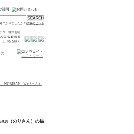
見つかりましたか？
検索のヒント
チユー株式会社
X 03-6240-9846
時 土日祝を除く
、NORISAN（のりさん）
SAN（のりさん）の描
】