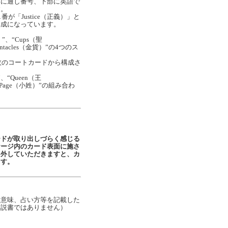
部に通し番号、下部に英語で
す。
1番が「Justice（正義）」と
構成になっています。
”、“Cups（聖
entacles（金貨）”の4つのス
4枚のコートカードから構成さ
、“Queen（王
“Page（小姓）”の組み合わ
ードが取り出しづらく感じる
ケージ内のカード表面に施さ
を外していただきますと、カ
ます。
な意味、占い方等を記載した
解説書ではありません）