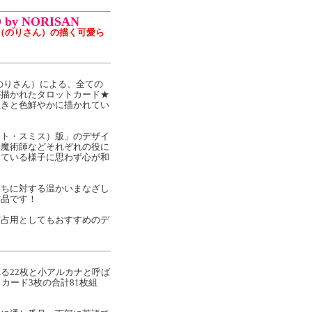
 by NORISAN
N（のりさん）の描く可愛ら
（のりさん）による、全ての
が描かれたタロットカード★
生きと色鮮やかに描かれてい
イト・スミス）版」のデザイ
や魔術師などそれぞれの役に
っている様子に思わず心が和
たちに対する温かいまなざし
作品です！
実占用としてもおすすめのデ
る22枚と小アルカナと呼ば
カード3枚の合計81枚組