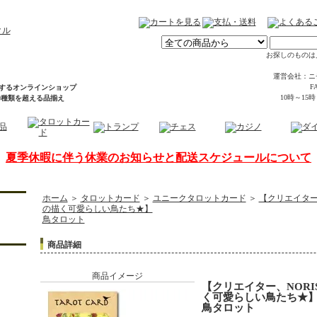
お探しのものは
運営会社：ニ
FA
するオンラインショップ
10時～15
00種類を超える品揃え
夏季休暇に伴う休業のお知らせと配送スケジュールについて
ホーム
＞
タロットカード
＞
ユニークタロットカード
＞
【クリエイター
の描く可愛らしい鳥たち★】
鳥タロット
商品詳細
商品イメージ
【クリエイター、NORI
く可愛らしい鳥たち★
鳥タロット