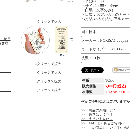
・全16ページ
・サイズ：55×110mm
・白黒（文字のみ）
・目次：大アルカナのカード
べ方/占いの方法/小アルカ
↓クリックで拡大
国：日本
メーカー：NORISAN / Japan
カードサイズ：66×100mm
枚数：81枚
↓クリックで拡大
↓クリックで拡大
型番
T0556
↓クリックで拡大
販売価格
5,060円(税込)
↓クリックで拡大
在庫数
THANK YOU, 
何かご不明な点はございますか
>> 商品の到着日は?
>> 送料はいくら？
>> 支払い方法は？
>> FAQ よくあるご質問へ
>> この商品について問い合