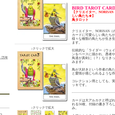
BIRD TAROT CARD
【クリエイター、NORISA
しい鳥たち★】
鳥タロット
クリエイター、NORISAN
カードに可愛らしい鳥たち
様々な種類の鳥たちが生き
ます。
↓クリックで拡大
伝統的な「ライダー（ウェ
ンをベースに描かれ、愚者
/万年
鳥達が真剣に（？）なりき
みます♪
鳥が大好きという作者の鳥
と愛情が感じられるような
コレクション用としても、
ッキです。
カードは大アルカナと呼ばれ
れる56枚、付録の書き下ろし
↓クリックで拡大
み。