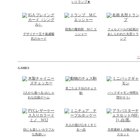
いトランプ★
視覚の魔術師 M.C.エ
フェルメールの絵画が
デザイナー五十嵐威暢
ッシャー
あしらわれた丸型トラ
氏のカード
ンプ
GAMES
見ごたえ十分のチェス
2人から遊べる♪おしゃ
バックギャモン仲間を
駒
れな伝統ゲーム
増やそう♪
大人の遊び心をくすぐ
目にも楽しいカラフル
る一品
天然素材１点物のチェ
な色使い♪
スセット