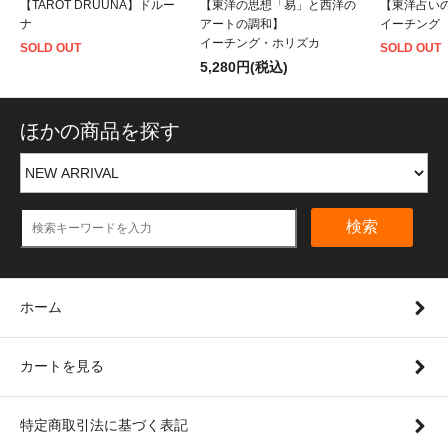
【TAROT DRUUNA】ドルー
【東洋の思想「易」と西洋の
【東洋占いの
ナ
アートの調和】
イーチング
イーチング・ホリズカ
SOLD OUT
SOLD OUT
5,280円(税込)
ほかの商品を探す
検索
ホーム
カートを見る
特定商取引法に基づく表記