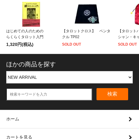
はじめての人のための
【タロットクロス】 ペンタ
【タロット
らくらくタロット入門
クル TP02
シャン・キャ
1,320円(税込)
SOLD OUT
SOLD OUT
ほかの商品を探す
検索
ホーム
カートを見る