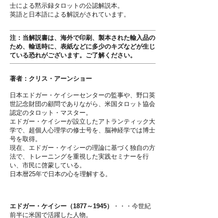
士による黙示録タロットの公認解説本。
英語と日本語による解説がされています。
注：当解説書は、海外で印刷、製本された輸入品の
ため、輸送時に、表紙などに多少のキズなどが生じ
ている恐れがございます。ご了解ください。
著者：クリス・アーンショー
日本エドガー・ケイシーセンターの監事や、野口英
世記念財団の顧問でありながら、米国タロット協会
認定のタロット・マスター。
エドガー・ケイシーが設立したアトランティック大
学で、超個人心理学の修士号を、脳神経学では博士
号を取得。
現在、エドガー・ケイシーの理論に基づく独自の方
法で、トレーニングを重視した実践セミナーを行
い、市民に啓蒙している。
日本暦25年で日本の心を理解する。
エドガー・ケイシー（1877～1945）
・・・今世紀
前半に米国で活躍した人物。