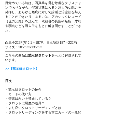
目覚めている時は、写真業を営む敬虔なクリスチャ
ンでありながら、催眠状態に入ると超人的な能力を
発揮し、あらゆる難病に対して診断と治療法を与え
ることができたり、あるいは、アカシックレコード
（魂の記録）を読んで、依頼者の長所や短所、才能
や弱点などを過去生をもとに解き明かすことができ
た。
白黒全222P(英文1～187P、日本語訳187～222P)
サイズ：205mm×136mm
こちらの商品は
黙示録タロット
をもとに解説されて
います。
>>【黙示録タロット】
目次
・黙示録タロットの紹介
・カードの使い方
・聖書は占いを禁止している？
・タロットは悪魔の道具？
・より良いタロットリーディングとは
・タロットリーディングをする前にカードの一般的