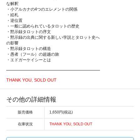
な解釈
・小アルカナの4つのエレメントの関係
・絵札
・逆位置
・一般に認められているタロットの歴史
・黙示録タロットの序文
・黙示録の出典に関する新しい学説とタロット史へ
の影響
・黙示録タロットの構造
・愚者（フール）の超越の旅
・エドガーケイシーとは
THANK YOU, SOLD OUT
その他の詳細情報
販売価格
1,650円(税込)
在庫状況
THANK YOU, SOLD OUT