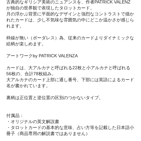
古典的なギリシア美術のニュアンスを、作者PATRICK VALENZ
が独自の世界観で表現したタロットカード。
月の浮かぶ背景に平面的なデザインと強烈なコントラストで描か
れたカードは、少し不気味な雰囲気の中にどこか温かさが感じら
れます。
枠線が無い（ボーダレス）為、従来のカードよりダイナミックな
絵柄が楽しめます。
アートワークby PATRICK VALENZA
カードは、大アルカナと呼ばれる22枚と小アルカナと呼ばれる
56枚の、合計78枚組み。
大アルカナのカード上部に通し番号、下部には英語によるカード
名が書かれています。
裏柄は正位置と逆位置の区別のつかないタイプ。
付属品：
・オリジナルの英文解説書
・タロットカードの基本的な意味、占い方等を記載した日本語小
冊子（商品専用の解説書ではありません）