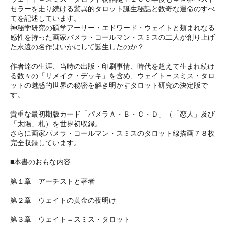
セラーを走り続ける驚異的タロット誕生秘話と数奇な運命のすべ
てを記述しています。
神秘学研究の碩学アーサー・エドワード・ウェイトと類まれなる
感性を持った画家パメラ・コールマン・スミスの二人が創り上げ
た永遠の名作はいかにして誕生したのか？
作者達の生涯、当時の出版・印刷事情、時代を超えて生まれ続け
る数々の「リメイク・デッキ」を含め、ウェイト＝スミス・タロ
ットの魅惑的世界の秘密を解き明かすタロット研究の決定版で
す。
貴重な最初期版カード「パメラＡ・Ｂ・Ｃ・Ｄ」（「恋人」及び
「太陽」札）を世界初収録。
さらに画家パメラ・コールマン・スミスのタロット線描画７８枚
完全収録しています。
■本書のおもな内容
第１章 アーチストと著者
第２章 ウェイトの黄金の夜明け
第３章 ウェイト＝スミス・タロット