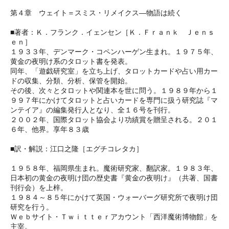
第４章 ウェイト＝スミス・リメイクス―物語は続く
■著者：Ｋ．フランク．イェンセン［Ｋ．Ｆｒａｎｋ Ｊｅｎｓ
ｅｎ］
１９３３年、デンマーク・コペンハーゲン生まれ。１９７５年、
黄金の夜明け系のタロット書を発表。
同年、「遊戯研究室」を立ち上げ、タロットカードや占い用カー
ドの収集、分類、分析、保管を開始。
その後、次々とタロットや関連本を世に問う。１９８９年から１
９９７年にかけてタロットと占いカードを専門に扱う研究誌『マ
ンテイア』の編集発行人となり、全１６号を刊行。
２００２年、国際タロット協会より功績賞を贈呈される。２０１
６年、他界。享年８３歳
■訳・解説：江口之隆［エグチコレタカ］
１９５８年、福岡県生まれ。魔術研究家、翻訳家。１９８３年、
日本初の黄金の夜明け団の歴史書『黄金の夜明け』（共著、国書
刊行会）を上梓。
１９８４～８５年にかけて英国・ウォーバーグ研究所で夜明け団
研究を行う。
Ｗｅｂサイト・Ｔｗｉｔｔｅｒアカウント「西洋魔術博物館」を
主宰。