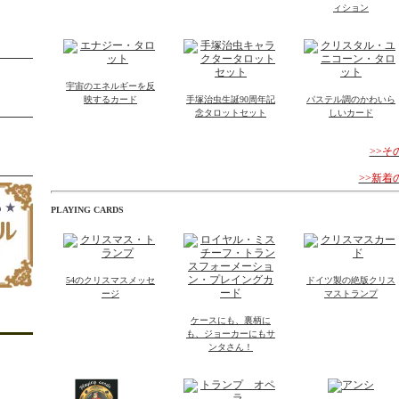
ィション
宇宙のエネルギーを反
映するカード
手塚治虫生誕90周年記
パステル調のかわいら
念タロットセット
しいカード
>>
>>新
PLAYING CARDS
54のクリスマスメッセ
ドイツ製の絶版クリス
ージ
マストランプ
ケースにも、裏柄に
も、ジョーカーにもサ
ンタさん！