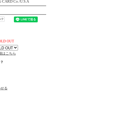
CARD Co./U.S.A
OLD OUT
細はこちら
？
わせる