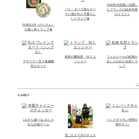
1900年代初期に活躍し
パリ・オペラ座をテー
たフランスの絵本作家
マに描かれた可愛らし
のイラスト
いトランプ★
NORISAN（のりさん）
の描く鳥トランプ★
視覚の魔術師 M.C.エ
フェルメールの絵画が
デザイナー五十嵐威暢
ッシャー
あしらわれた丸型トラ
氏のカード
ンプ
GAMES
2人から遊べる♪おしゃ
バックギャモン仲間を
れな伝統ゲーム
増やそう♪
見ごたえ十分のチェス