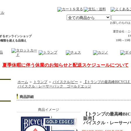
お探しのものは
運営会社：ニ
FA
するオンラインショップ
10時～15
00種類を超える品揃え
夏季休暇に伴う休業のお知らせと配送スケジュールについて
ホーム
＞
トランプ
＞
バイスクル/ビー
＞
【トランプの最高峰BICYCL
バイスクル・レーサーバック ゴールドエッジ
商品詳細
商品イメージ
【トランプの最高峰BIC
販売】
バイスクル・レーサー