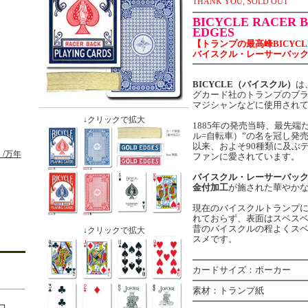
THANK YOU, SOLD OUT
BICYCLE RACER 
EDGES
【トランプの最高峰BICYC
バイスクル・レーサーバッ
BICYCLE（バイスクル）
は
グカード社のトランプのブ
マジシャンなどに使用され
↓クリックで拡大
1885年の発売当時、最先端だ
ル=自転車）”の名を冠し発
以来、およそ90種類に及ぶ
/万年
ファンに愛されています。
バイスクル・レーサーバッ
金付加工
が施された華やか
現在のバイスクルトランプ
れておらず、表面はスベス
昔のバイスクルの程よくス
↓クリックで拡大
スメです。
カードサイズ：ポーカー
素材：トランプ紙