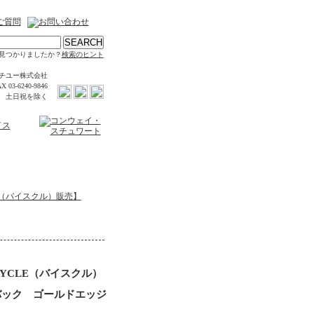
見つかりましたか？
検索のヒント
チユー株式会社
X 03-6240-9846
時 土日祝を除く
E（バイスクル）販売】
YCLE（バイスクル）
バック ゴールドエッジ