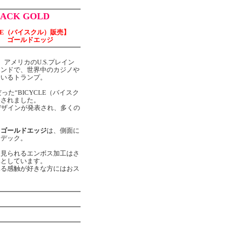
BACK GOLD
LE（バイスクル）販売】
ク ゴールドエッジ
、アメリカのU.S.プレイン
ランドで、世界中のカジノや
ているトランプ。
った“BICYCLE（バイスク
売されました。
デザインが発表され、多くの
クゴールドエッジ
は、側面に
なデック。
に見られるエンボス加工はさ
ベとしています。
ベる感触が好きな方にはおス