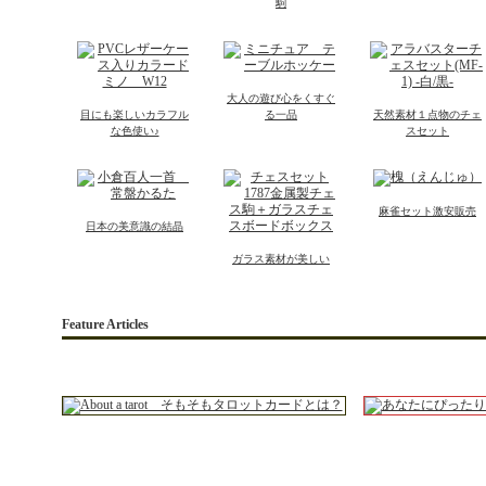
駒
大人の遊び心をくすぐ
目にも楽しいカラフル
る一品
天然素材１点物のチェ
な色使い♪
スセット
麻雀セット激安販売
日本の美意識の結晶
ガラス素材が美しい
Feature Articles