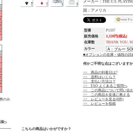
メーカー：THE U.S. PLAYING 
土
国：アメリカ
4
1
8
型番
P1337
5
販売価格
1,320円(税込)
在庫数
THANK YOU, S
カラー
土
■オプションの在庫・値段の詳
1
何かご不明な点はございますか
8
5
>> 商品の到着日は?
>> 送料はいくら？
2
>> 支払い方法は？
9
>> FAQ よくあるご質問へ
>> この商品について問い合
>> この商品を友達に教える
務のみ
>> レビューを見る(0件)
>> レビューを投稿
客様へ
こちらの商品はいかがですか？