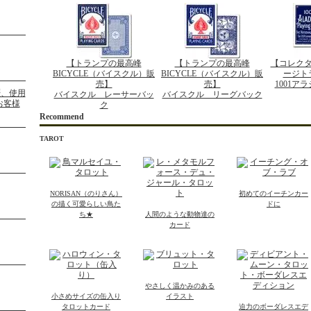
【トランプの最高峰
【トランプの最高峰
【コレク
BICYCLE（バイスクル）販
BICYCLE（バイスクル）販
ージト
売】
売】
1001ア
バイスクル レーサーバッ
バイスクル リーグバック
ク
Recommend
TAROT
NORISAN（のりさん）
初めてのイーチンカー
の描く可愛らしい鳥た
ドに
ち★
人間のような動物達の
カード
やさしく温かみのある
小さめサイズの缶入り
イラスト
タロットカード
迫力のボーダレスエデ