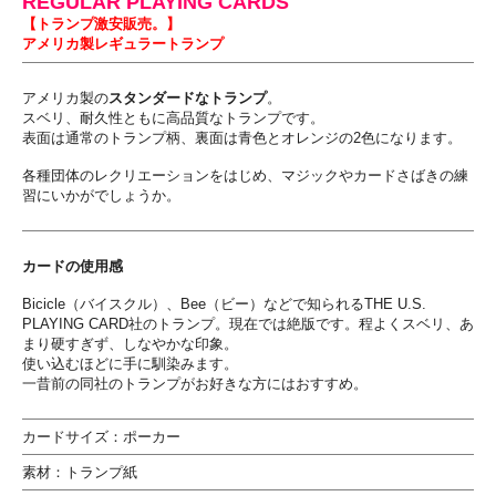
REGULAR PLAYING CARDS
【トランプ激安販売。】
アメリカ製レギュラートランプ
アメリカ製の
スタンダードなトランプ
。
スベリ、耐久性ともに高品質なトランプです。
表面は通常のトランプ柄、裏面は青色とオレンジの2色になります。
各種団体のレクリエーションをはじめ、マジックやカードさばきの練
習にいかがでしょうか。
カードの使用感
Bicicle（バイスクル）、Bee（ビー）などで知られるTHE U.S.
PLAYING CARD社のトランプ。現在では絶版です。程よくスベリ、あ
まり硬すぎず、しなやかな印象。
使い込むほどに手に馴染みます。
一昔前の同社のトランプがお好きな方にはおすすめ。
カードサイズ：ポーカー
素材：トランプ紙