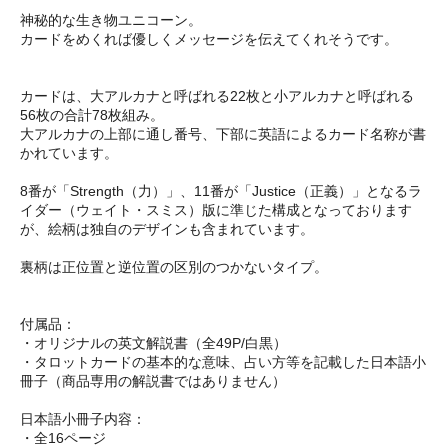
神秘的な生き物ユニコーン。
カードをめくれば優しくメッセージを伝えてくれそうです。
カードは、大アルカナと呼ばれる22枚と小アルカナと呼ばれる
56枚の合計78枚組み。
大アルカナの上部に通し番号、下部に英語によるカード名称が書
かれています。
8番が「Strength（力）」、11番が「Justice（正義）」となるラ
イダー（ウェイト・スミス）版に準じた構成となっております
が、絵柄は独自のデザインも含まれています。
裏柄は正位置と逆位置の区別のつかないタイプ。
付属品：
・オリジナルの英文解説書（全49P/白黒）
・タロットカードの基本的な意味、占い方等を記載した日本語小
冊子（商品専用の解説書ではありません）
日本語小冊子内容：
・全16ページ