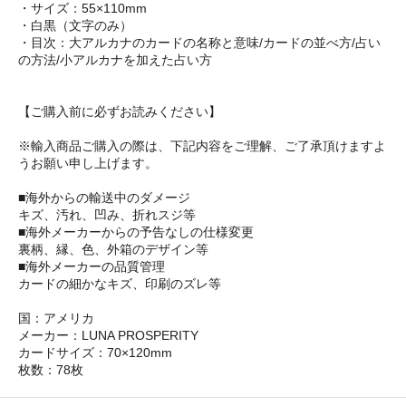
・サイズ：55×110mm
・白黒（文字のみ）
・目次：大アルカナのカードの名称と意味/カードの並べ方/占い
の方法/小アルカナを加えた占い方
【ご購入前に必ずお読みください】
※輸入商品ご購入の際は、下記内容をご理解、ご了承頂けますよ
うお願い申し上げます。
■海外からの輸送中のダメージ
キズ、汚れ、凹み、折れスジ等
■海外メーカーからの予告なしの仕様変更
裏柄、縁、色、外箱のデザイン等
■海外メーカーの品質管理
カードの細かなキズ、印刷のズレ等
国：アメリカ
メーカー：LUNA PROSPERITY
カードサイズ：70×120mm
枚数：78枚