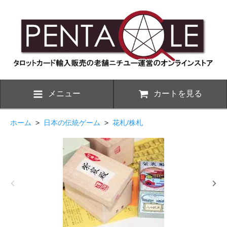
メニュー
カートを見る
ホーム
>
日本の伝統ゲーム
>
花札/株札