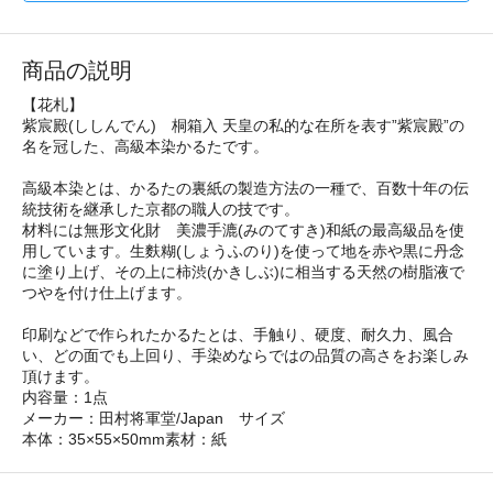
商品の説明
【花札】
紫宸殿(ししんでん) 桐箱入 天皇の私的な在所を表す”紫宸殿”の
名を冠した、高級本染かるたです。
高級本染とは、かるたの裏紙の製造方法の一種で、百数十年の伝
統技術を継承した京都の職人の技です。
材料には無形文化財 美濃手漉(みのてすき)和紙の最高級品を使
用しています。生麩糊(しょうふのり)を使って地を赤や黒に丹念
に塗り上げ、その上に柿渋(かきしぶ)に相当する天然の樹脂液で
つやを付け仕上げます。
印刷などで作られたかるたとは、手触り、硬度、耐久力、風合
い、どの面でも上回り、手染めならではの品質の高さをお楽しみ
頂けます。
内容量：1点
メーカー：田村将軍堂/Japan サイズ
本体：35×55×50mm素材：紙