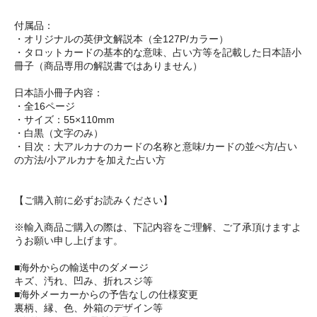
付属品：
・オリジナルの英伊文解説本（全127P/カラー）
・タロットカードの基本的な意味、占い方等を記載した日本語小
冊子（商品専用の解説書ではありません）
日本語小冊子内容：
・全16ページ
・サイズ：55×110mm
・白黒（文字のみ）
・目次：大アルカナのカードの名称と意味/カードの並べ方/占い
の方法/小アルカナを加えた占い方
【ご購入前に必ずお読みください】
※輸入商品ご購入の際は、下記内容をご理解、ご了承頂けますよ
うお願い申し上げます。
■海外からの輸送中のダメージ
キズ、汚れ、凹み、折れスジ等
■海外メーカーからの予告なしの仕様変更
裏柄、縁、色、外箱のデザイン等