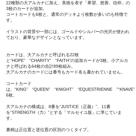
22種類の大アルカナに加え、美徳を表す「希望、慈善、信仰」の
3枚のカードが追加。
コートカードも6枚と、通常のデッキより枚数が多いのも特徴で
す。
イラストの背景や一部には、ゴールドやシルバーの光沢が使われ
ており、豪華なデザインとなっています。
カードは、大アルカナと呼ばれる22枚
と“HOPE” “CHARITY” “FAITH”の追加カードが3枚、小アルカ
ナと呼ばれる64枚の合計89枚組み。
大アルカナのカードには番号もカード名も書かれていません。
コートカード
は、“KING” “QUEEN” “KNIGHT” “EQUESTRIENNE ”“KNAVE”
6枚。
大アルカナの構成は、8番を“JUSTICE（正義）”、11番
を“STRENGTH（力）”とする「マルセイユ版」に準じていま
す。
裏柄は正位置と逆位置の区別のつくタイプ。