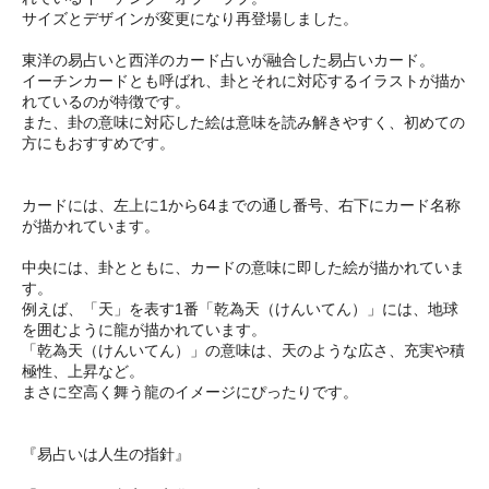
サイズとデザインが変更になり再登場しました。
東洋の易占いと西洋のカード占いが融合した易占いカード。
イーチンカードとも呼ばれ、卦とそれに対応するイラストが描か
れているのが特徴です。
また、卦の意味に対応した絵は意味を読み解きやすく、初めての
方にもおすすめです。
カードには、左上に1から64までの通し番号、右下にカード名称
が描かれています。
中央には、卦とともに、カードの意味に即した絵が描かれていま
す。
例えば、「天」を表す1番「乾為天（けんいてん）」には、地球
を囲むように龍が描かれています。
「乾為天（けんいてん）」の意味は、天のような広さ、充実や積
極性、上昇など。
まさに空高く舞う龍のイメージにぴったりです。
『易占いは人生の指針』