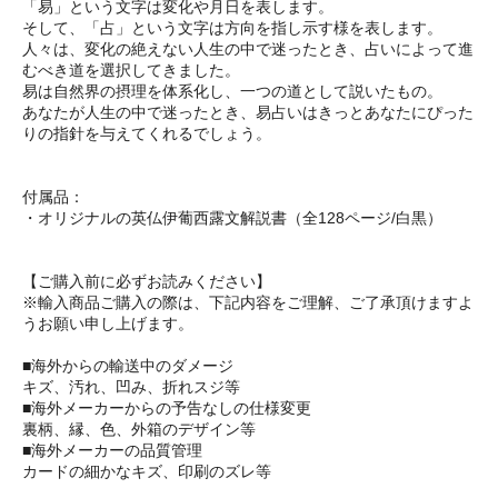
「易」という文字は変化や月日を表します。
そして、「占」という文字は方向を指し示す様を表します。
人々は、変化の絶えない人生の中で迷ったとき、占いによって進
むべき道を選択してきました。
易は自然界の摂理を体系化し、一つの道として説いたもの。
あなたが人生の中で迷ったとき、易占いはきっとあなたにぴった
りの指針を与えてくれるでしょう。
付属品：
・オリジナルの英仏伊葡西露文解説書（全128ページ/白黒）
【ご購入前に必ずお読みください】
※輸入商品ご購入の際は、下記内容をご理解、ご了承頂けますよ
うお願い申し上げます。
■海外からの輸送中のダメージ
キズ、汚れ、凹み、折れスジ等
■海外メーカーからの予告なしの仕様変更
裏柄、縁、色、外箱のデザイン等
■海外メーカーの品質管理
カードの細かなキズ、印刷のズレ等