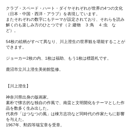
クラブ・スペード・ハート・ダイヤそれぞれが世界の4つの文化
（日本・中国・西洋・アラブ）を表現しています。
またそれぞれの数字にもテーマが設定されており、それらを読み
解くのも楽しみ方のひとつです（２:建物 ３:鳥 ４:虫 な
ど）。
54枚の絵柄がすべて異なり、川上澄生の世界観を堪能することが
できます。
ジョーカー2枚の内、1枚は福助、もう1枚は標題札です。
鹿沼市立川上澄生美術館監修。
【川上澄生】
神奈川県出身の版画家。
素朴で懐古的な独自の作風で、南蛮と文明開化をテーマとした作
品を数多く生み出した。
代表作「はつなつの風」は棟方志功など同時代の作家たちに影響
を与えた。
1967年、勲四等瑞宝章を受章。