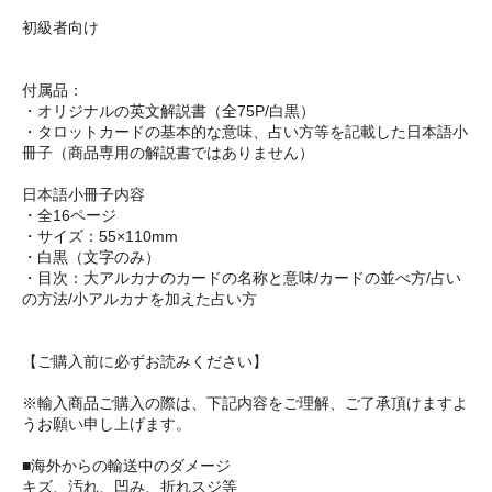
初級者向け
付属品：
・オリジナルの英文解説書（全75P/白黒）
・タロットカードの基本的な意味、占い方等を記載した日本語小
冊子（商品専用の解説書ではありません）
日本語小冊子内容
・全16ページ
・サイズ：55×110mm
・白黒（文字のみ）
・目次：大アルカナのカードの名称と意味/カードの並べ方/占い
の方法/小アルカナを加えた占い方
【ご購入前に必ずお読みください】
※輸入商品ご購入の際は、下記内容をご理解、ご了承頂けますよ
うお願い申し上げます。
■海外からの輸送中のダメージ
キズ、汚れ、凹み、折れスジ等