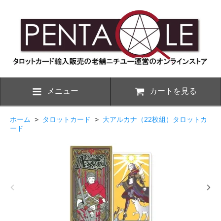
メニュー
カートを見る
ホーム
>
タロットカード
>
大アルカナ（22枚組）タロットカ
ード