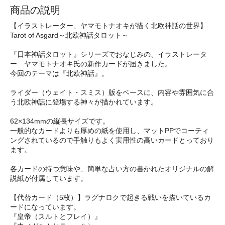
商品の説明
【イラストレーター、ヤマモトナオキが描く北欧神話の世界】
Tarot of Asgard～北欧神話タロット～
『日本神話タロット』シリーズでおなじみの、イラストレータ
ー ヤマモトナオキ氏の新作カードが届きました。
今回のテーマは『北欧神話』。
ライダー（ウェイト・スミス）版をベースに、内容や雰囲気に合
う北欧神話に登場する神々が描かれています。
62×134mmの縦長サイズです。
一般的なカードよりも厚めの紙を使用し、マットPPでコーティ
ングされているので手触りもよく実用性の高いカードとっており
ます。
各カードの持つ意味や、簡単な占い方の書かれたオリジナルの解
説紙が付属しています。
【代替カード（5枚）】ラグナロクで起きる戦いを描いているカ
ードになっています。
『皇帝（スルトとフレイ）』