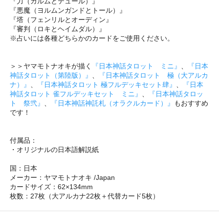
『力（ガルムとテュール）』
『悪魔（ヨルムンガンドとトール）』
『塔（フェンリルとオーディン』
『審判（ロキとヘイムダル）』
※占いには各種どちらかのカードをご使用ください。
＞＞ヤマモトナオキが描く
『日本神話タロット ミニ』
、
『日本
神話タロット（第陸版）』
、
『日本神話タロット 極（大アルカ
ナ）』
、
『日本神話タロット 極フルデッキセット肆』
、
『日本
神話タロット 雀フルデッキセット ミニ』
、
『日本神話タロッ
ト 祭弐』
、
『日本神話神託札（オラクルカード）』
もおすすめ
です！
付属品：
・オリジナルの日本語解説紙
国：日本
メーカー：ヤマモトナオキ /Japan
カードサイズ：62×134mm
枚数：27枚（大アルカナ22枚＋代替カード5枚）