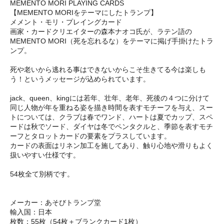
MEMENTO MORI PLAYING CARDS
【MEMENTO MORIをテーマにしたトランプ】
メメント・モリ・プレイングカード
画家・カードクリエイターの森本ナオコ氏が、ラテン語の
MEMENTO MORI（死を忘れるな）をテーマに掲げ手掛けたトラ
ンプ。
死や老いから逃れる事はできないからこそ生きてる今は楽しも
う！というメッセージが込められています。
jack、queen、kingには若年、壮年、老年、死後の４つに分けて
同じ人物が年を重ねる姿を描き時間を表すモチーフを与え、スー
トについては、クラブは春でワンド、ハートは夏でカップ、スペ
ードは秋でソード、ダイヤは冬でペンタクルと、季節を表すモチ
ーフとタロットカードの要素をプラスしています。
カードの表面はリネン加工を施してあり、触り心地や滑りもよく
扱いやすい仕様です。
54枚全て別柄です。
メーカー：あそびトランプ堂
輸入国：日本
枚数：55枚（54枚＋ブランクカード1枚）