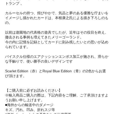
トランプ 。
カルーセルの持つ、煌びやかで、気品と夢のある優雅な佇まいを
イメージし描かれたカードは、本根康之氏による描き下ろしのも
の。
以前は遊園地の代表格の遊具でしたが、近年はその役目を終え、
撤去される事例も増えてきたメリーゴーランド。
今の内に記憶を記録としてカードに刻み残したいとの思いが込め
られています。
バイスクル仕様のエアクッションエンボス加工が施され、滑らか
な手触りで、使い勝手の良いデザインです
Scarlet Edition（赤）とRoyal Blue Edition（青）の2色からお選
び頂けます。
【ご購入前に必ずお読みください】
※輸入商品ご購入の際は、下記内容をご理解、ご了承頂けますよ
うお願い申し上げます。
■海外からの輸送中のダメージ
キズ、汚れ、凹み、折れスジ等