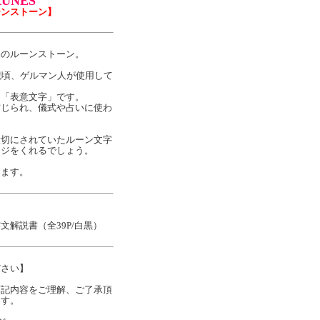
RUNES
ーンストーン】
製のルーンストーン。
紀頃、ゲルマン人が使用して
つ「表意文字」です。
信じられ、儀式や占いに使わ
大切にされていたルーン文字
ージをくれるでしょう。
きます。
解説書（全39P/白黒）
ださい】
下記内容をご理解、ご了承頂
ます。