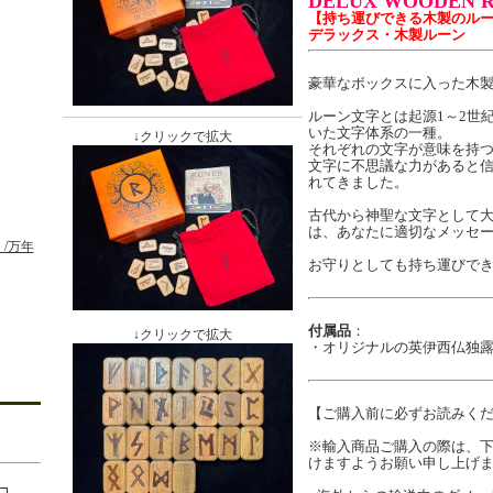
DELUX WOODEN 
【持ち運びできる木製のル
デラックス・木製ルーン
豪華なボックスに入った木
ルーン文字とは起源1～2世
いた文字体系の一種。
↓クリックで拡大
それぞれの文字が意味を持
文字に不思議な力があると
れてきました。
古代から神聖な文字として
は、あなたに適切なメッセ
/万年
お守りとしても持ち運びで
付属品
：
↓クリックで拡大
・オリジナルの英伊西仏独露文
【ご購入前に必ずお読みく
※輸入商品ご購入の際は、
けますようお願い申し上げ