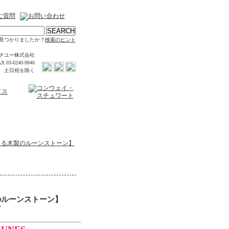
見つかりましたか？
検索のヒント
チユー株式会社
X 03-6240-9846
時 土日祝を除く
きる木製のルーンストーン】
のルーンストーン】
ン