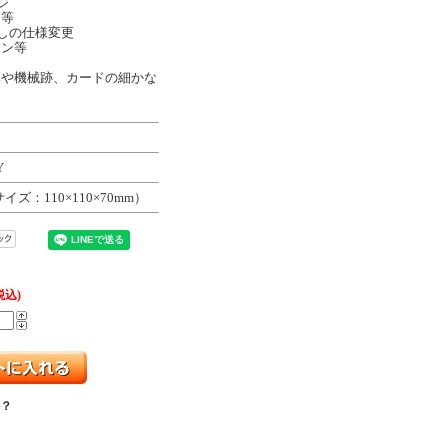
ジ
ジ等
しの仕様変更
イン等
みや機械跡、カードの細かな
Y
イズ：110×110×70mm）
税込)
？