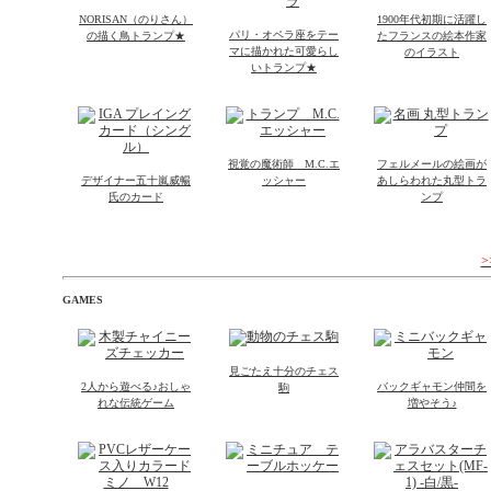
NORISAN（のりさん）
1900年代初期に活躍し
パリ・オペラ座をテー
の描く鳥トランプ★
たフランスの絵本作家
マに描かれた可愛らし
のイラスト
いトランプ★
視覚の魔術師 M.C.エ
フェルメールの絵画が
デザイナー五十嵐威暢
ッシャー
あしらわれた丸型トラ
氏のカード
ンプ
GAMES
見ごたえ十分のチェス
2人から遊べる♪おしゃ
バックギャモン仲間を
駒
れな伝統ゲーム
増やそう♪