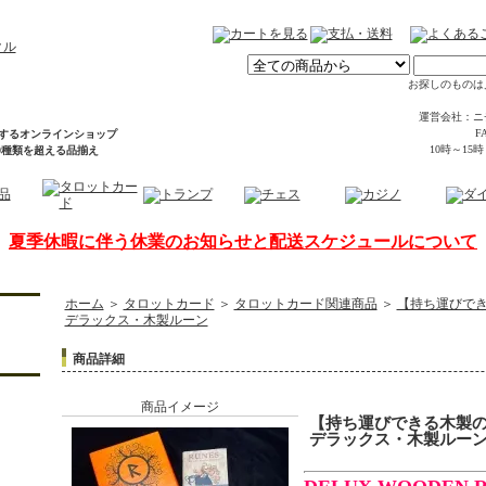
お探しのものは
運営会社：ニ
FA
するオンラインショップ
10時～15
00種類を超える品揃え
夏季休暇に伴う休業のお知らせと配送スケジュールについて
ホーム
＞
タロットカード
＞
タロットカード関連商品
＞
【持ち運びで
デラックス・木製ルーン
商品詳細
商品イメージ
【持ち運びできる木製
デラックス・木製ルー