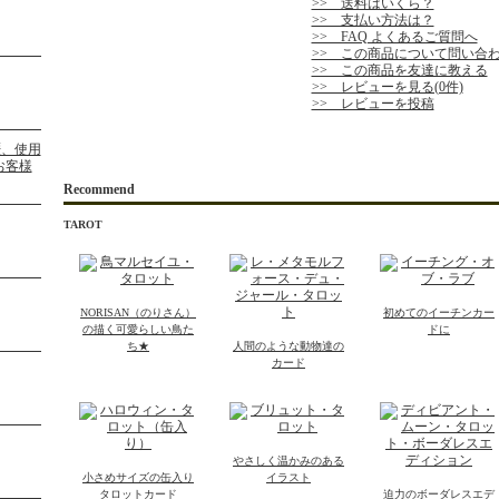
>> 送料はいくら？
>> 支払い方法は？
>> FAQ よくあるご質問へ
>> この商品について問い合
>> この商品を友達に教える
>> レビューを見る(0件)
>> レビューを投稿
Recommend
TAROT
NORISAN（のりさん）
初めてのイーチンカー
の描く可愛らしい鳥た
ドに
ち★
人間のような動物達の
カード
やさしく温かみのある
小さめサイズの缶入り
イラスト
タロットカード
迫力のボーダレスエデ