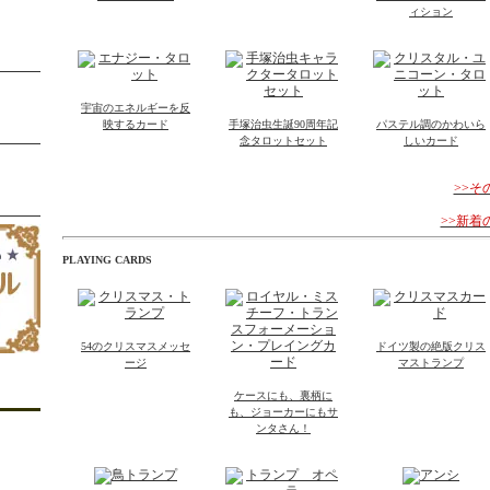
ィション
宇宙のエネルギーを反
映するカード
手塚治虫生誕90周年記
パステル調のかわいら
念タロットセット
しいカード
>>
>>新
PLAYING CARDS
54のクリスマスメッセ
ドイツ製の絶版クリス
ージ
マストランプ
ケースにも、裏柄に
も、ジョーカーにもサ
ンタさん！