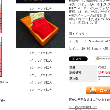
■海外からの輸送中のダメー
キズ、汚れ、凹み、折れス
土
■海外メーカーからの予告な
↓クリックで拡大
4
裏柄、縁、色、外箱のデザ
■海外メーカーの品質管理
1
製造工程で出来た外箱の凹
8
キズ、印刷のズレ等
5
国：イタリア
メーカー：Lo Scarabeo/ITAL
土
サイズ：20×30×8mm（木箱サ
1
↓クリックで拡大
8
5
↓クリックで拡大
2
型番
V6012
↓クリックで拡大
9
販売価格
6,600円(
↓クリックで拡大
購入数
務のみ
↓クリックで拡大
↓クリックで拡大
何かご不明な点はございますか
客様へ
>> 商品の到着日は?