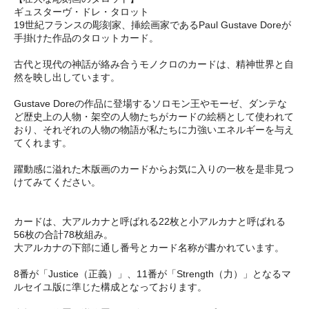
ギュスターヴ・ドレ・タロット
19世紀フランスの彫刻家、挿絵画家であるPaul Gustave Doreが
手掛けた作品のタロットカード。
古代と現代の神話が絡み合うモノクロのカードは、精神世界と自
然を映し出しています。
Gustave Doreの作品に登場するソロモン王やモーゼ、ダンテな
ど歴史上の人物・架空の人物たちがカードの絵柄として使われて
おり、それぞれの人物の物語が私たちに力強いエネルギーを与え
てくれます。
躍動感に溢れた木版画のカードからお気に入りの一枚を是非見つ
けてみてください。
カードは、大アルカナと呼ばれる22枚と小アルカナと呼ばれる
56枚の合計78枚組み。
大アルカナの下部に通し番号とカード名称が書かれています。
8番が「Justice（正義）」、11番が「Strength（力）」となるマ
ルセイユ版に準じた構成となっております。