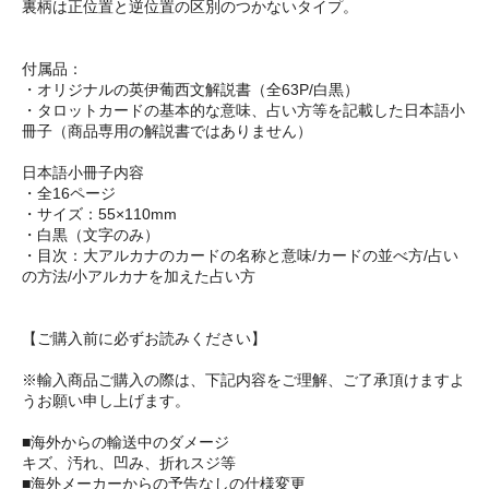
裏柄は正位置と逆位置の区別のつかないタイプ。
付属品：
・オリジナルの英伊葡西文解説書（全63P/白黒）
・タロットカードの基本的な意味、占い方等を記載した日本語小
冊子（商品専用の解説書ではありません）
日本語小冊子内容
・全16ページ
・サイズ：55×110mm
・白黒（文字のみ）
・目次：大アルカナのカードの名称と意味/カードの並べ方/占い
の方法/小アルカナを加えた占い方
【ご購入前に必ずお読みください】
※輸入商品ご購入の際は、下記内容をご理解、ご了承頂けますよ
うお願い申し上げます。
■海外からの輸送中のダメージ
キズ、汚れ、凹み、折れスジ等
■海外メーカーからの予告なしの仕様変更