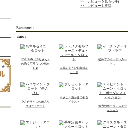
>> レビューを見る(0件)
>> レビューを投稿
Recommend
TAROT
NORISAN（のりさん）
初めてのイーチンカー
の描く可愛らしい鳥た
ドに
ち★
人間のような動物達の
カード
やさしく温かみのある
小さめサイズの缶入り
イラスト
タロットカード
迫力のボーダレスエデ
ィション