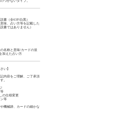
別のつかないタイプ。
書（全63P/白黒）
な意味、占い方等を記載した
解説書ではありません）
の名称と意味/カードの並
ナを加えた占い方
ださい】
下記内容をご理解、ご了承頂
ます。
ジ
ジ等
しの仕様変更
イン等
みや機械跡、カードの細かな