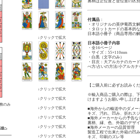
裏柄は正位置と逆位置の区
土
4
付属品
：
1
・オリジナルの英伊葡西文解説
8
・タロットカードの基本的
5
日本語小冊子（商品専用の
↓クリックで拡大
日本語小冊子内容
・全16ページ
・サイズ：55×110mm
土
・白黒（文字のみ）
・目次：大アルカナのカード
1
べ方/占いの方法/小アルカ
8
5
2
【ご購入前に必ずお読みく
9
↓クリックで拡大
※輸入商品ご購入の際は、
↓クリックで拡大
けますようお願い申し上げ
務のみ
↓クリックで拡大
■海外からの輸送中のダメー
キズ、汚れ、凹み、折れス
↓クリックで拡大
■海外メーカーからの予告な
裏柄、縁、色、外箱のデザ
↓クリックで拡大
■海外メーカーの品質管理
客様へ
製造工程で出来た外箱の凹
↓クリックで拡大
キズ、印刷のズレ等