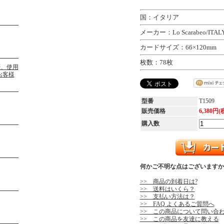
国：イタリア
メーカー：Lo Scarabeo/ITAL
カードサイズ：66×120mm
枚数：78枚
型番
T1509
販売価格
6,380円(
購入数
何かご不明な点はございますか
>> 商品の到着日は?
>> 送料はいくら？
>> 支払い方法は？
>> FAQ よくあるご質問へ
>> この商品について問い合
>> この商品を友達に教える