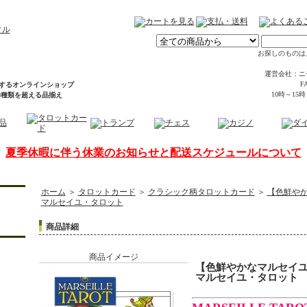
お探しのものは
運営会社：ニ
FA
するオンラインショップ
10時～15
00種類を超える品揃え
夏季休暇に伴う休業のお知らせと配送スケジュールについて
ホーム
＞
タロットカード
＞
クラシック柄タロットカード
＞
【色鮮や
マルセイユ・タロット
商品詳細
商品イメージ
【色鮮やかなマルセイ
マルセイユ・タロット