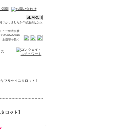
見つかりましたか？
検索のヒント
チユー株式会社
X 03-6240-9846
時 土日祝を除く
かなマルセイユタロット】
ユタロット】