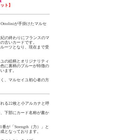
T
ロット】
ttia Ottoliniが手掛けたマルセ
世紀の終わりにフランスのマ
史の古いカードです。
のルーツとなり、現在まで受
イユの絵柄とオリジナリティ
配色に裏柄のブルーが特徴の
ています。
すく、マルセイユ初心者の方
。
れる22枚と小アルカナと呼
。
号、下部にカード名称が書か
1番が「Strength（力）」と
構成となっております。