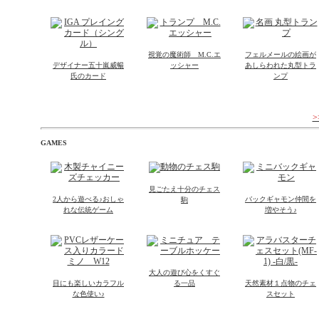
視覚の魔術師 M.C.エ
フェルメールの絵画が
デザイナー五十嵐威暢
ッシャー
あしらわれた丸型トラ
氏のカード
ンプ
GAMES
見ごたえ十分のチェス
2人から遊べる♪おしゃ
バックギャモン仲間を
駒
れな伝統ゲーム
増やそう♪
大人の遊び心をくすぐ
目にも楽しいカラフル
る一品
天然素材１点物のチェ
な色使い♪
スセット