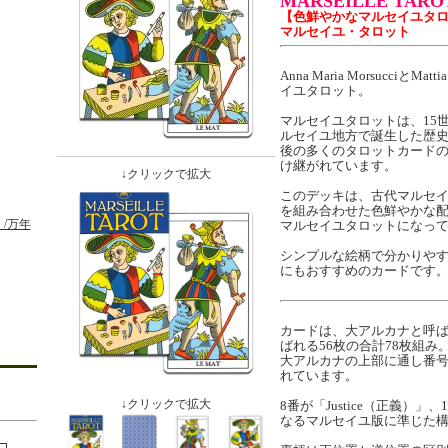
MARSEILLE TARO
【色鮮やかなマルセイユタ
マルセイユ・タロット
Anna Maria MorsucciとMa
イユタロット。
マルセイユタロットは、15
ルセイユ地方で誕生した歴
後の多くのタロットカード
け継がれています。
↓クリックで拡大
このデッキは、古代マルセ
を組み合わせた色鮮やかな
/万年
マルセイユタロットになっ
シンプルな絵柄で分かりや
にもおすすめのカードです
カードは、大アルカナと呼ば
ばれる56枚の合計78枚組み
大アルカナの上部に通し番
れています。
↓クリックで拡大
8番が「Justice（正義）」、1
なるマルセイユ版に準じた