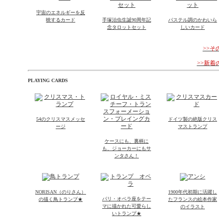
宇宙のエネルギーを反
映するカード
手塚治虫生誕90周年記
パステル調のかわいら
念タロットセット
しいカード
>>
>>新
PLAYING CARDS
54のクリスマスメッセ
ドイツ製の絶版クリス
ージ
マストランプ
ケースにも、裏柄に
も、ジョーカーにもサ
ンタさん！
NORISAN（のりさん）
1900年代初期に活躍し
パリ・オペラ座をテー
の描く鳥トランプ★
たフランスの絵本作家
マに描かれた可愛らし
のイラスト
いトランプ★