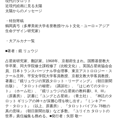
現代のタロット
近現代絵画に見る太陽
太陽からのメッセージ
・特別寄稿
鶴岡真弓（多摩美術大学名誉教授/ケルト文化・ユーロ＝アジア
生命デザイン研究家）
・大アルカナ一覧
■著者：鏡 リュウジ
占星術研究家、翻訳家。1968年、京都府生まれ。国際基督教大
学卒業、同大学院修士課程修了（比較文化）。英国占星術協会会
員、日本トランスパーソナル学会理事、東京アストロロジー・ス
クール主幹。平安女学院大学客員教授、京都文教大学客員教授。
著書に『鏡リュウジの実践タロット・リーディング』（朝日新聞
出版）、『タロットの秘密』（講談社）、『はじめてのタロッ
ト』（ホーム社）、『鏡リュウジの占星術の教科書I、II、III』
（原書房）、訳書に『ユングと占星術』（青土社）、『神託のタ
ロット ギリシアの神々が深層心理を映し出す』『ミンキアー
テ・タロット』（以上、原書房）、『タロットバイブル 78枚の
真の意味』（朝日新聞出版）など多数。『ユリイカ タロットの
世界』責任編集も務める。■発行者：矢部 敬一