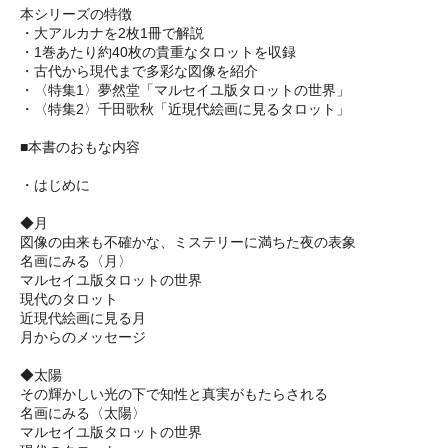
本シリーズの特徴
・大アルカナを2枚1冊で解説
・1巻あたり約40枚の貴重なタロットを収録
・古代から現代まで多彩な図像を紹介
・〈特集1〉夢然堂「マルセイユ版タロットの世界」
・〈特集2〉千田歌秋「近現代絵画に見るタロット」
■本書のおもな内容
・はじめに
◆月
図像の由来も不確かな、ミステリーに満ちた夜の表象
名画にみる〈月〉
マルセイユ版タロットの世界
現代のタロット
近現代絵画に見る月
月からのメッセージ
◆太陽
その輝かしい光の下で知性と真実がもたらされる
名画にみる〈太陽〉
マルセイユ版タロットの世界