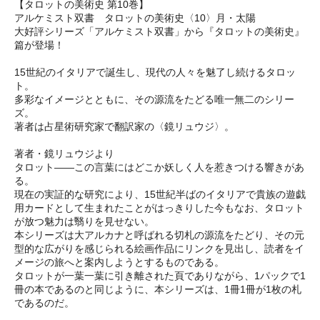
【タロットの美術史 第10巻】
アルケミスト双書 タロットの美術史〈10〉月・太陽
大好評シリーズ「アルケミスト双書」から『タロットの美術史』
篇が登場！
15世紀のイタリアで誕生し、現代の人々を魅了し続けるタロッ
ト。
多彩なイメージとともに、その源流をたどる唯一無二のシリー
ズ。
著者は占星術研究家で翻訳家の〈鏡リュウジ〉。
著者・鏡リュウジより
タロット――この言葉にはどこか妖しく人を惹きつける響きがあ
る。
現在の実証的な研究により、15世紀半ばのイタリアで貴族の遊戯
用カードとして生まれたことがはっきりした今もなお、タロット
が放つ魅力は翳りを見せない。
本シリーズは大アルカナと呼ばれる切札の源流をたどり、その元
型的な広がりを感じられる絵画作品にリンクを見出し、読者をイ
メージの旅へと案内しようとするものである。
タロットが一葉一葉に引き離された頁でありながら、1パックで1
冊の本であるのと同じように、本シリーズは、1冊1冊が1枚の札
であるのだ。