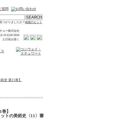
見つかりましたか？
検索のヒント
チユー株式会社
X 03-6240-9846
時 土日祝を除く
術史 第11巻】
1巻】
ットの美術史〈11〉審