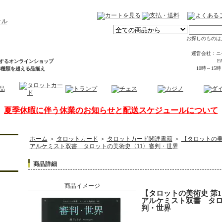
お探しのものは
運営会社：ニ
FA
するオンラインショップ
10時～15
00種類を超える品揃え
夏季休暇に伴う休業のお知らせと配送スケジュールについて
ホーム
＞
タロットカード
＞
タロットカード関連書籍
＞
【タロットの美
アルケミスト双書 タロットの美術史〈11〉審判・世界
商品詳細
商品イメージ
【タロットの美術史 第1
アルケミスト双書 タロ
判・世界