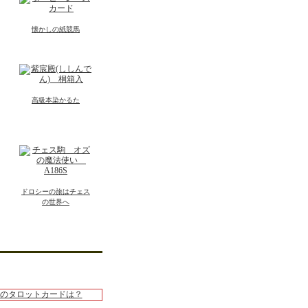
懐かしの紙競馬
高級本染かるた
ドロシーの旅はチェス
の世界へ