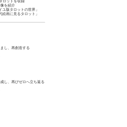
なタロットを収録
図像を紹介
イユ版タロットの世界」
代絵画に見るタロット」
醒まし、再創造する
界
完成し、再びゼロへ立ち返る
界