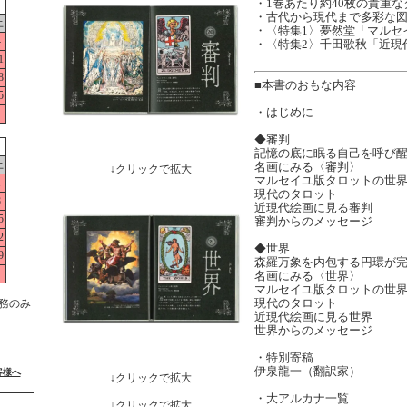
・1巻あたり約40枚の貴重
・古代から現代まで多彩な
土
・〈特集1〉夢然堂「マルセ
4
・〈特集2〉千田歌秋「近現
1
8
■本書のおもな内容
5
・はじめに
◆審判
記憶の底に眠る自己を呼び
土
名画にみる〈審判〉
↓クリックで拡大
マルセイユ版タロットの世
1
現代のタロット
8
近現代絵画に見る審判
5
審判からのメッセージ
2
◆世界
9
森羅万象を内包する円環が
名画にみる〈世界〉
マルセイユ版タロットの世
現代のタロット
務のみ
近現代絵画に見る世界
世界からのメッセージ
・特別寄稿
伊泉龍一（翻訳家）
客様へ
↓クリックで拡大
・大アルカナ一覧
↓クリックで拡大