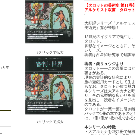
【タロットの美術史 第11巻
アルケミスト双書 タロット
大好評シリーズ「アルケミ
美術史』篇が登場！
15世紀のイタリアで誕生し
タロット。
多彩なイメージとともに、
シリーズ。
↓クリックで拡大
著者は占星術研究家で翻訳
著者・鏡リュウジより
/万年
タロット――この言葉には
響きがある。
現在の実証的な研究により、
族の遊戯用カードとして生
もなお、タロットが放つ魅
本シリーズは大アルカナと
り、その元型的な広がりを
を見出し、読者をイメージ
のである。
タロットが一葉一葉に引き離
パックで1冊の本であるのと
は、1冊1冊が1枚の札である
↓クリックで拡大
本シリーズの特徴
・大アルカナを2枚1冊で解