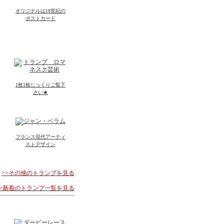
オリジナルは18世紀の
ポストカード
1枚1枚じっくりご覧下
さい★
フランス現代アーティ
ストデザイン
>>その他のトランプを見る
>>新着のトランプ一覧を見る