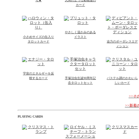
ち★
人間のような動物達の
カード
やさしく温かみのある
小さめサイズの缶入り
イラスト
タロットカード
迫力のボーダレスエデ
ィション
宇宙のエネルギーを反
映するカード
手塚治虫生誕90周年記
パステル調のかわいら
念タロットセット
しいカード
>>
>>新
PLAYING CARDS