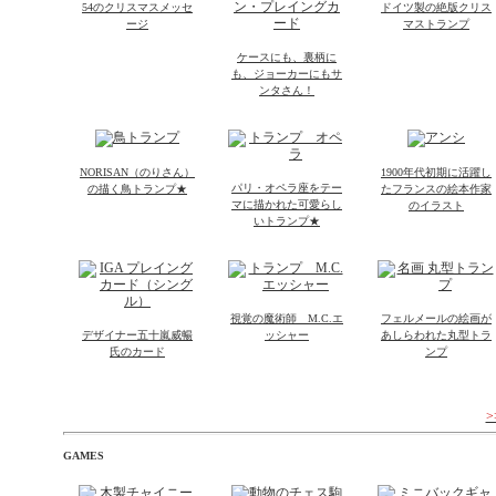
54のクリスマスメッセ
ドイツ製の絶版クリス
ージ
マストランプ
ケースにも、裏柄に
も、ジョーカーにもサ
ンタさん！
NORISAN（のりさん）
1900年代初期に活躍し
パリ・オペラ座をテー
の描く鳥トランプ★
たフランスの絵本作家
マに描かれた可愛らし
のイラスト
いトランプ★
視覚の魔術師 M.C.エ
フェルメールの絵画が
デザイナー五十嵐威暢
ッシャー
あしらわれた丸型トラ
氏のカード
ンプ
GAMES