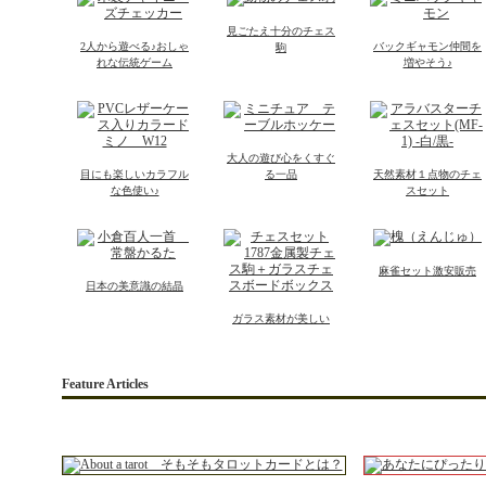
見ごたえ十分のチェス
2人から遊べる♪おしゃ
バックギャモン仲間を
駒
れな伝統ゲーム
増やそう♪
大人の遊び心をくすぐ
目にも楽しいカラフル
る一品
天然素材１点物のチェ
な色使い♪
スセット
麻雀セット激安販売
日本の美意識の結晶
ガラス素材が美しい
Feature Articles