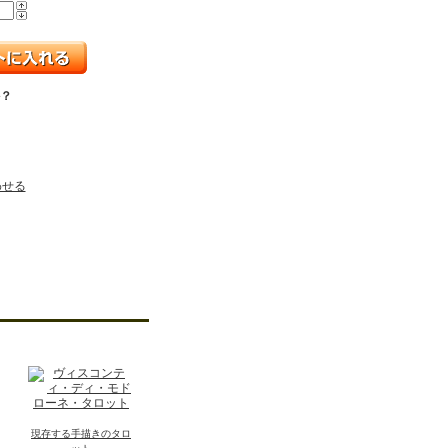
？
わせる
現存する手描きのタロ