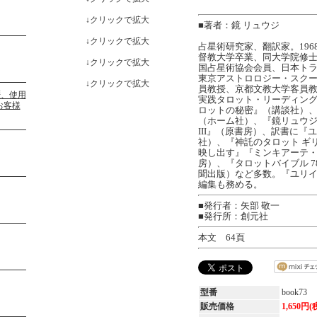
↓クリックで拡大
■著者：鏡 リュウジ
↓クリックで拡大
占星術研究家、翻訳家。19
督教大学卒業、同大学院修
↓クリックで拡大
国占星術協会会員、日本ト
東京アストロロジー・スク
↓クリックで拡大
員教授、京都文教大学客員
実践タロット・リーディン
ロットの秘密』（講談社）
（ホーム社）、『鏡リュウジの
III』（原書房）、訳書に『
社）、『神託のタロット ギ
映し出す』『ミンキアーテ
房）、『タロットバイブル 
聞出版）など多数。『ユリイ
編集も務める。
■発行者：矢部 敬一
■発行所：創元社
本文 64頁
型番
book73
販売価格
1,650円(