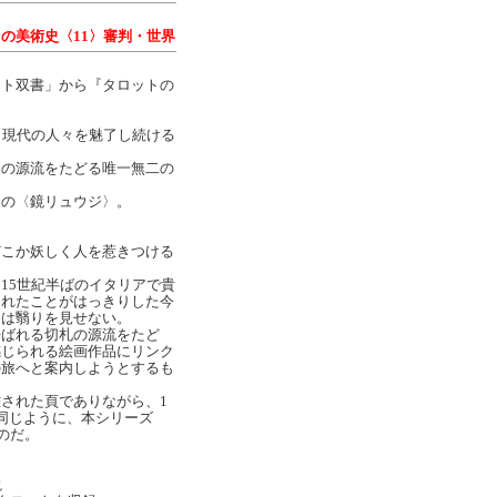
】
の美術史〈11〉審判・世界
スト双書」から『タロットの
、現代の人々を魅了し続ける
その源流をたどる唯一無二の
家の〈鏡リュウジ〉。
どこか妖しく人を惹きつける
15世紀半ばのイタリアで貴
まれたことがはっきりした今
力は翳りを見せない。
呼ばれる切札の源流をたど
感じられる絵画作品にリンク
の旅へと案内しようとするも
された頁でありながら、1
同じように、本シリーズ
のだ。
説