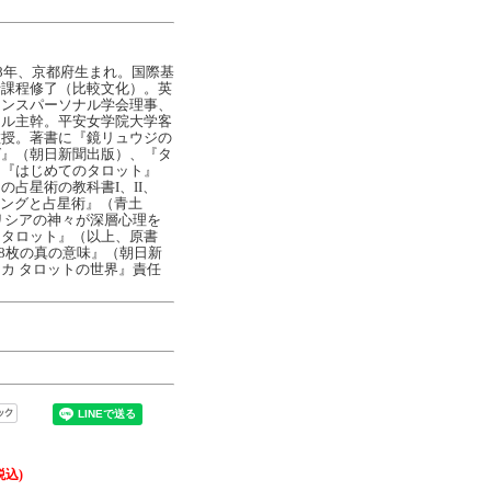
68年、京都府生まれ。国際基
士課程修了（比較文化）。英
ランスパーソナル学会理事、
ール主幹。平安女学院大学客
教授。著書に『鏡リュウジの
グ』（朝日新聞出版）、『タ
、『はじめてのタロット』
占星術の教科書I、II、
ユングと占星術』（青土
リシアの神々が深層心理を
・タロット』（以上、原書
78枚の真の意味』（朝日新
カ タロットの世界』責任
税込)