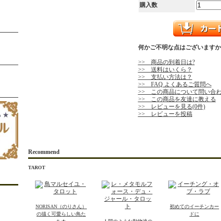
購入数
何かご不明な点はございますか
>> 商品の到着日は?
>> 送料はいくら？
>> 支払い方法は？
>> FAQ よくあるご質問へ
>> この商品について問い合
>> この商品を友達に教える
>> レビューを見る(0件)
>> レビューを投稿
Recommend
TAROT
NORISAN（のりさん）
初めてのイーチンカー
の描く可愛らしい鳥た
ドに