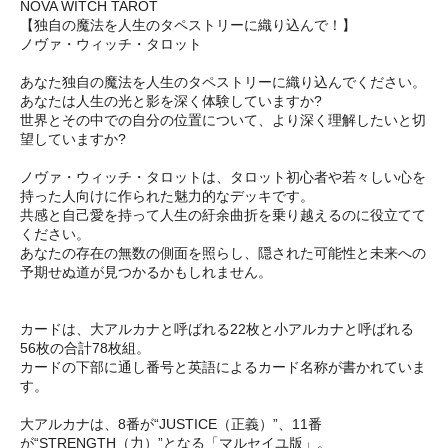
NOVA WITCH TAROT
【独自の魔法を人生のタペストリーに織り込んで！】
ノヴァ・ウィッチ・タロット
あなた独自の魔法を人生のタペストリーに織り込んでください。
あなたは人生の光と影を深く体験していますか?
世界とその中での自分の位置について、より深く理解したいと切
望していますか?
ノヴァ・ウィッチ・タロットは、タロット初心者や若々しい心を
持った人向けに作られた魅力的なデッキです。
共感と自己愛を持って人生の紆余曲折を乗り越えるのに役立てて
ください。
あなたの存在の無数の側面を照らし、隠された可能性と未来への
予期せぬ道が見つかるかもしれません。
カードは、大アルカナと呼ばれる22枚と小アルカナと呼ばれる
56枚の合計78枚組。
カードの下部に通し番号と英語によるカード名称が書かれていま
す。
大アルカナは、8番が“JUSTICE（正義）”、11番
が“STRENGTH（力）”となる「マルセイユ版」。