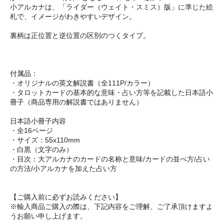
小アルカナは、「ライダー（ウェイト・スミス）版」に準じた絵
札で、イメージがわきやすいデザイン。
裏柄は正位置と逆位置の区別のつくタイプ。
付属品：
・オリジナルの英文解説書（全111P/カラー）
・タロットカードの基本的な意味・占い方等を記載した日本語小
冊子（商品専用の解説書ではありません）
日本語小冊子内容
・全16ページ
・サイズ：55x110mm
・白黒（文字のみ）
・目次：大アルカナのカードの名称と意味/カードの並べ方/占い
の方法/小アルカナを加えた占い方
【ご購入前に必ずお読みください】
※輸入商品ご購入の際は、下記内容をご理解、ご了承頂けますよ
うお願い申し上げます。