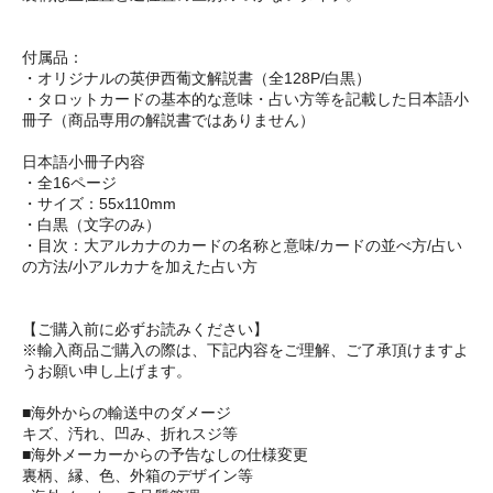
付属品：
・オリジナルの英伊西葡文解説書（全128P/白黒）
・タロットカードの基本的な意味・占い方等を記載した日本語小
冊子（商品専用の解説書ではありません）
日本語小冊子内容
・全16ページ
・サイズ：55x110mm
・白黒（文字のみ）
・目次：大アルカナのカードの名称と意味/カードの並べ方/占い
の方法/小アルカナを加えた占い方
【ご購入前に必ずお読みください】
※輸入商品ご購入の際は、下記内容をご理解、ご了承頂けますよ
うお願い申し上げます。
■海外からの輸送中のダメージ
キズ、汚れ、凹み、折れスジ等
■海外メーカーからの予告なしの仕様変更
裏柄、縁、色、外箱のデザイン等