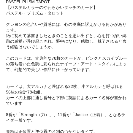
PASTEL PLISM TAROT
【パステルカラーのやわらかいタッチのカード】
パステル・プリズム・タロット
クレヨンの色合いや質感には、心の奥底に訴えかける何かがあり
ます。
紙に初めて落書きしたときのことを思い出すと、心を打つ深い郷
愁の感覚が呼び起こされ、夢中になり、感動し、魅了されると言
う経験はないでしょうか。
このカードは、古典的な78枚のカードが、ピンクとスカイブルー
の落ち着いた色調に彩られたナイーブ・アート・スタイルによっ
て、幻想的で美しい作品に仕上がっています。
カードは、大アルカナと呼ばれる22枚、小アルカナと呼ばれる
56枚の合計78枚組。
カードの上部に通し番号と下部に英語によるカード名称が書かれ
ています
8番が「Strength（力）」、11番が「Justice（正義）」となるラ
イダー版です。
裏柄は正位置と逆位置の区別のつかないタイプ。