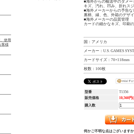
■海外からの輸送中のダメー
キズ、汚れ、凹み、折れス
■海外メーカーからの予告な
裏柄、縁、色、外箱のデザ
■海外メーカーの品質管理
カードの細かなキズ、印刷
国：アメリカ
メーカー：U.S. GAMES SYSTEM
カードサイズ：70×118mm
枚数：100枚
型番
T1356
販売価格
10,560円
購入数
何かご不明な点はございますか