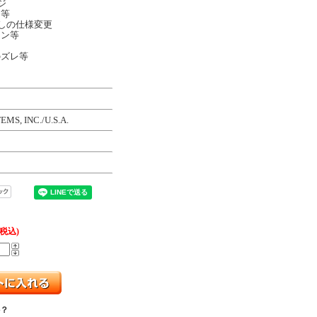
ジ
ジ等
しの仕様変更
イン等
のズレ等
S, INC./U.S.A.
(税込)
？