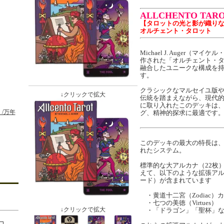
ALLCHENTO TAR
【タロットの光と影が織り
オルチェント・タロット
Michael J. Auger（マ
作された「オルチェント・
融合したユニークな構成を
す。
クラシックなマルセイユ版
↓クリックで拡大
伝統を踏まえながら、現代
に取り入れたこのデッキは
/万年
グ、精神的探求に最適です
このデッキの最大の特長は、
れたシステム。
標準的な大アルカナ（22枚
えて、以下のような拡張ア
ード）が含まれています
・黄道十二宮（Zodiac）
・七つの美徳（Virtues）
↓クリックで拡大
・「ドラゴン」「聖杯」な