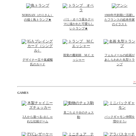
NORISAN（のりさん）
1900年代初期に活躍し
パリ・オペラ座をテー
の描く鳥トランプ★
たフランスの絵本作家
マに描かれた可愛らし
のイラスト
いトランプ★
視覚の魔術師 M.C.エ
フェルメールの絵画が
デザイナー五十嵐威暢
ッシャー
あしらわれた丸型トラ
氏のカード
ンプ
GAMES
見ごたえ十分のチェス
2人から遊べる♪おしゃ
バックギャモン仲間を
駒
れな伝統ゲーム
増やそう♪