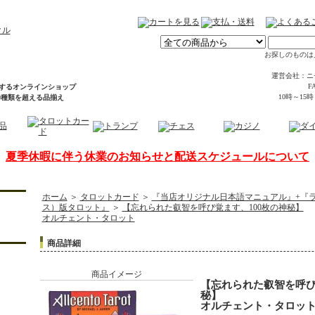
お探しのものは
運営会社：ニ
FA
するオンラインショップ
10時～15
00種類を超える品揃え
夏季休暇に伴う休業のお知らせと配送スケジュールについて
ホーム
＞
タロットカード
＞
『当店オリジナル日本語マニュアル』+『
ス）版タロット』
＞
【忘れられた叡智を呼び覚ます、100枚の神秘】
オルチェント・タロット
商品詳細
商品イメージ
【忘れられた叡智を呼び
秘】
オルチェント・タロッ