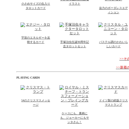
小さめサイズの缶入り
イラスト
タロットカード
迫力のボーダレスエデ
ィション
宇宙のエネルギーを反
映するカード
手塚治虫生誕90周年記
パステル調のかわいら
念タロットセット
しいカード
>>
>>新
PLAYING CARDS
54のクリスマスメッセ
ドイツ製の絶版クリス
ージ
マストランプ
ケースにも、裏柄に
も、ジョーカーにもサ
ンタさん！