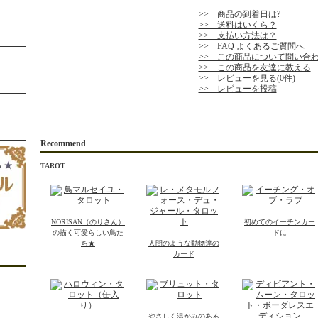
>> 商品の到着日は?
>> 送料はいくら？
>> 支払い方法は？
>> FAQ よくあるご質問へ
>> この商品について問い合
>> この商品を友達に教える
>> レビューを見る(0件)
>> レビューを投稿
Recommend
TAROT
NORISAN（のりさん）
初めてのイーチンカー
の描く可愛らしい鳥た
ドに
ち★
人間のような動物達の
カード
やさしく温かみのある