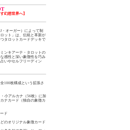
OT
なす幻想世界へ】
イケル・J・オーガー）によって制
タロット」は、伝統と革新が
持つタロットカードデッキで
やミンキアーテ・タロットの
的な感性と深い象徴性を巧み
、占いやセルフリーディン
。
全100枚構成という拡張さ
）・小アルカナ（56枚）に加
ルカナカード（独自の象徴カ
カード
どのオリジナル象徴カード