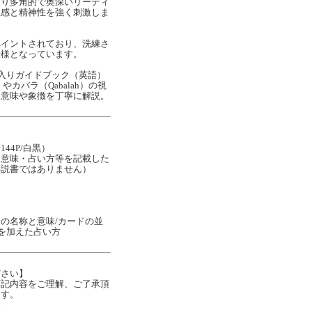
より多角的で奥深いリーディ
直感と精神性を強く刺激しま
ペイントされており、洗練さ
仕様となっています。
ト入りガイドブック（英語）
）やカバラ（Qabalah）の視
た意味や象徴を丁寧に解説。
44P/白黒）
な意味・占い方等を記載した
解説書ではありません）
の名称と意味/カードの並
ナを加えた占い方
ださい】
下記内容をご理解、ご了承頂
ます。