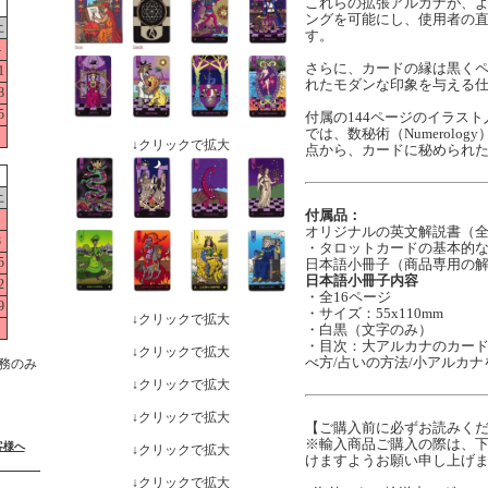
これらの拡張アルカナが、
ングを可能にし、使用者の
土
す。
4
さらに、カードの縁は黒く
1
れたモダンな印象を与える
8
5
付属の144ページのイラス
では、数秘術（Numerology
↓クリックで拡大
点から、カードに秘められ
土
付属品：
1
オリジナルの英文解説書（全1
8
・タロットカードの基本的
5
日本語小冊子（商品専用の
日本語小冊子内容
2
・全16ページ
9
・サイズ：55x110mm
↓クリックで拡大
・白黒（文字のみ）
・目次：大アルカナのカード
↓クリックで拡大
べ方/占いの方法/小アルカ
務のみ
↓クリックで拡大
↓クリックで拡大
【ご購入前に必ずお読みく
※輸入商品ご購入の際は、
客様へ
↓クリックで拡大
けますようお願い申し上げ
↓クリックで拡大