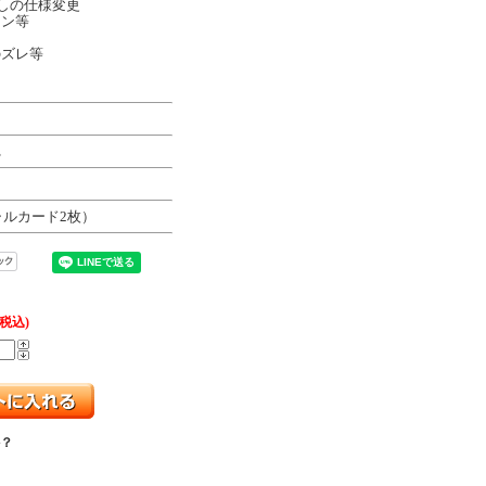
しの仕様変更
イン等
のズレ等
z
ャルカード2枚）
(税込)
？