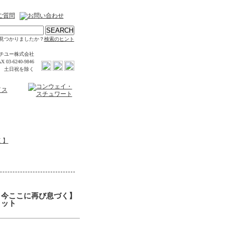
見つかりましたか？
検索のヒント
チユー株式会社
X 03-6240-9846
時 土日祝を除く
く】
、今ここに再び息づく】
ロット