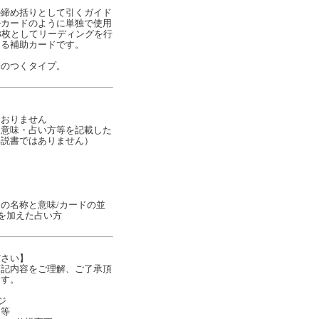
の締め括りとして引くガイド
ルカードのように単独で使用
8枚としてリーディングを行
ける補助カードです。
別のつくタイプ。
ておりません
な意味・占い方等を記載した
解説書ではありません）
の名称と意味/カードの並
ナを加えた占い方
ださい】
下記内容をご理解、ご了承頂
ます。
ジ
ジ等