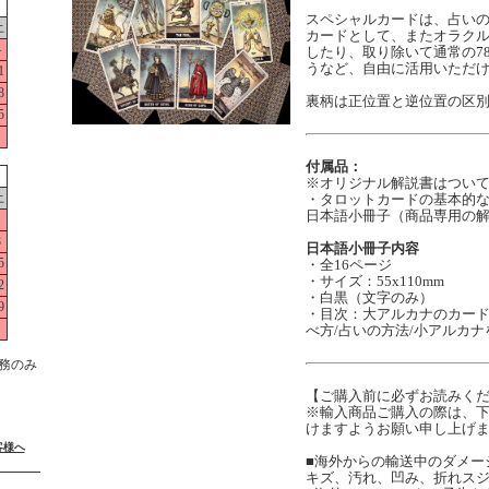
スペシャルカードは、占い
土
カードとして、またオラク
4
したり、取り除いて通常の7
うなど、自由に活用いただ
1
8
裏柄は正位置と逆位置の区
5
付属品：
※オリジナル解説書はつい
土
・タロットカードの基本的
日本語小冊子（商品専用の
1
8
日本語小冊子内容
5
・全16ページ
・サイズ：55x110mm
2
・白黒（文字のみ）
9
・目次：大アルカナのカード
べ方/占いの方法/小アルカ
務のみ
【ご購入前に必ずお読みく
※輸入商品ご購入の際は、
けますようお願い申し上げ
客様へ
■海外からの輸送中のダメー
キズ、汚れ、凹み、折れス