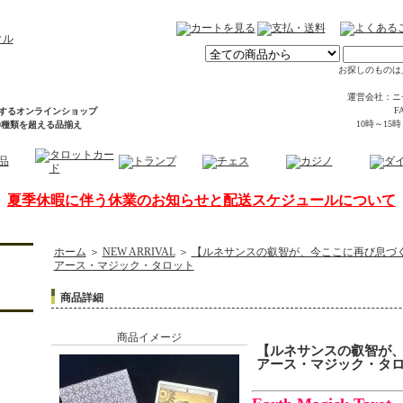
お探しのものは
運営会社：ニ
FA
するオンラインショップ
10時～15
00種類を超える品揃え
夏季休暇に伴う休業のお知らせと配送スケジュールについて
ホーム
＞
NEW ARRIVAL
＞
【ルネサンスの叡智が、今ここに再び息づ
アース・マジック・タロット
商品詳細
商品イメージ
【ルネサンスの叡智が
アース・マジック・タ