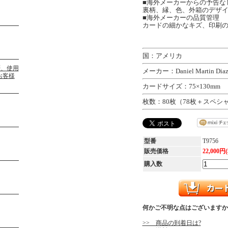
■海外メーカーからの予告な
裏柄、縁、色、外箱のデザ
■海外メーカーの品質管理
カードの細かなキズ、印刷
国：アメリカ
メーカー：Daniel Martin Dia
カードサイズ：75×130mm
枚数：80枚（78枚＋スペシ
型番
T9756
販売価格
22,000円
購入数
何かご不明な点はございますか
>> 商品の到着日は?