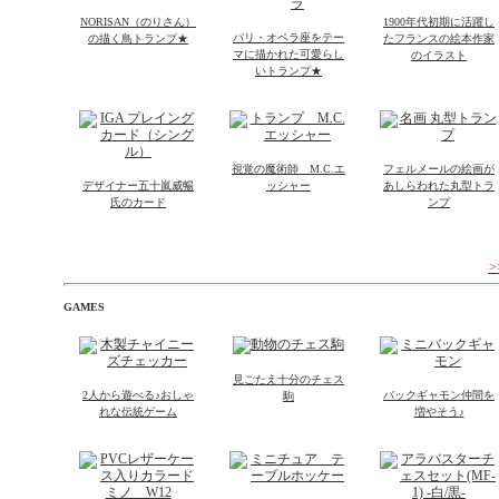
NORISAN（のりさん）
1900年代初期に活躍し
パリ・オペラ座をテー
の描く鳥トランプ★
たフランスの絵本作家
マに描かれた可愛らし
のイラスト
いトランプ★
視覚の魔術師 M.C.エ
フェルメールの絵画が
デザイナー五十嵐威暢
ッシャー
あしらわれた丸型トラ
氏のカード
ンプ
GAMES
見ごたえ十分のチェス
2人から遊べる♪おしゃ
バックギャモン仲間を
駒
れな伝統ゲーム
増やそう♪