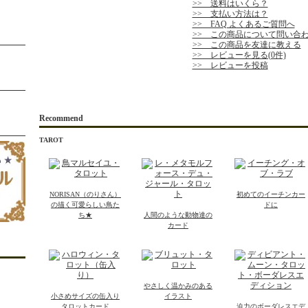
>> 送料はいくら？
>> 支払い方法は？
>> FAQ よくあるご質問へ
>> この商品について問い合
>> この商品を友達に教える
>> レビューを見る(0件)
>> レビューを投稿
Recommend
TAROT
NORISAN（のりさん）
初めてのイーチンカー
の描く可愛らしい鳥た
ドに
ち★
人間のような動物達の
カード
やさしく温かみのある
小さめサイズの缶入り
イラスト
タロットカード
迫力のボーダレスエデ