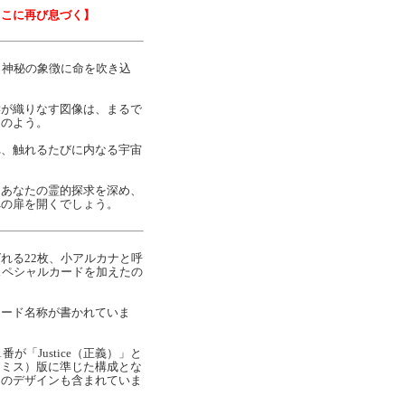
ここに再び息づく】
ト
、神秘の象徴に命を吹き込
学が織りなす図像は、まるで
」のよう。
れ、触れるたびに内なる宇宙
、あなたの霊的探求を深め、
への扉を開くでしょう。
れる22枚、小アルカナと呼
スペシャルカードを加えたの
カード名称が書かれていま
1番が「Justice（正義）」と
スミス）版に準じた構成とな
自のデザインも含まれていま