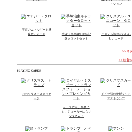
ィション
宇宙のエネルギーを反
映するカード
手塚治虫生誕90周年記
パステル調のかわいら
念タロットセット
しいカード
>>
>>新
PLAYING CARDS
54のクリスマスメッセ
ドイツ製の絶版クリス
ージ
マストランプ
ケースにも、裏柄に
も、ジョーカーにもサ
ンタさん！