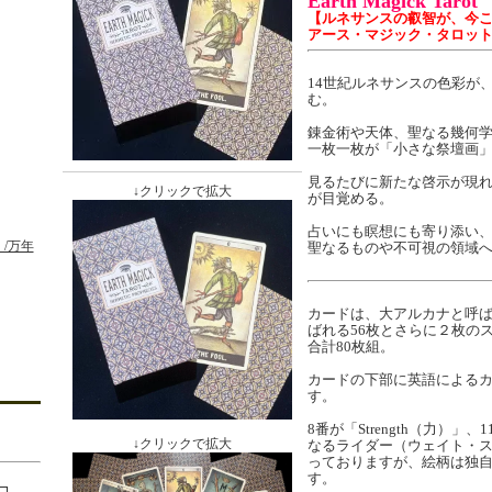
Earth Magick Tarot
【ルネサンスの叡智が、今
アース・マジック・タロッ
14世紀ルネサンスの色彩が
む。
錬金術や天体、聖なる幾何
一枚一枚が「小さな祭壇画
見るたびに新たな啓示が現
↓クリックで拡大
が目覚める。
占いにも瞑想にも寄り添い
/万年
聖なるものや不可視の領域
カードは、大アルカナと呼ば
ばれる56枚とさらに２枚の
合計80枚組。
カードの下部に英語による
す。
8番が「Strength（力）」、1
↓クリックで拡大
なるライダー（ウェイト・
っておりますが、絵柄は独
す。