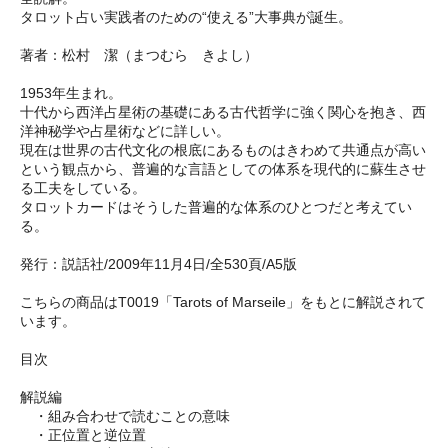
タロット占い実践者のための“使える”大事典が誕生。
著者：松村 潔（まつむら きよし）
1953年生まれ。
十代から西洋占星術の基礎にある古代哲学に強く関心を抱き、西
洋神秘学や占星術などに詳しい。
現在は世界の古代文化の根底にあるものはきわめて共通点が高い
という観点から、普遍的な言語としての体系を現代的に蘇生させ
る工夫をしている。
タロットカードはそうした普遍的な体系のひとつだと考えてい
る。
発行：説話社/2009年11月4日/全530頁/A5版
こちらの商品はT0019「Tarots of Marseile」をもとに解説されて
います。
目次
解説編
・組み合わせで読むことの意味
・正位置と逆位置