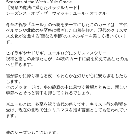
Seasons of the Witch - Yule Oracle
【祝祭の魔法に満ちたオラクルカード】
シーズンス・オブ・ザ・ウィッチ：ユール・オラクル
冬至の祝祭「ユール」の伝統をテーマにしたこのカードは、古代
ゲルマンや北欧の冬至祭に根ざした自然信仰と、現代のクリスマ
ス文化が交差する“聖なる季節”のエネルギーを美しく描いていま
す。
ヒイラギやヤドリギ、ユールログにクリスマスツリー──
祝福と癒しの象徴たちが、44枚のカードに姿を変えてあなたの元
へと届きます。
雪が静かに降り積もる夜、やわらかな灯りが心に安らぎをもたら
します。
そのメッセージは、冬の静寂の中に息づく希望とともに、新しい
季節へとそっと背中を押してくれるでしょう。
※ユールとは、冬至を祝う古代の祭りです。キリスト教の影響を
受け、現在の北欧ではクリスマスを指す言葉としても使われてい
ます。
他のシーズンもございます。