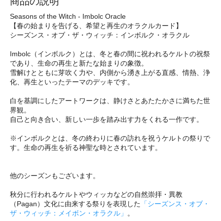
商品の説明
Seasons of the Witch - Imbolc Oracle
【春の始まりを告げる、希望と再生のオラクルカード】
シーズンス・オブ・ザ・ウィッチ：インボルク・オラクル
Imbolc（インボルク）とは、冬と春の間に祝われるケルトの祝祭
であり、生命の再生と新たな始まりの象徴。
雪解けとともに芽吹く力や、内側から湧き上がる直感、情熱、浄
化、再生といったテーマのデッキです。
白を基調にしたアートワークは、静けさとあたたかさに満ちた世
界観。
自己と向き合い、新しい一歩を踏み出す力をくれる一作です。
※インボルクとは、冬の終わりに春の訪れを祝うケルトの祭りで
す。生命の再生を祈る神聖な時とされています。
他のシーズンもございます。
秋分に行われるケルトやウィッカなどの自然崇拝・異教
（Pagan）文化に由来する祭りを表現した
「シーズンス・オブ・
ザ・ウィッチ：メイボン・オラクル」
。